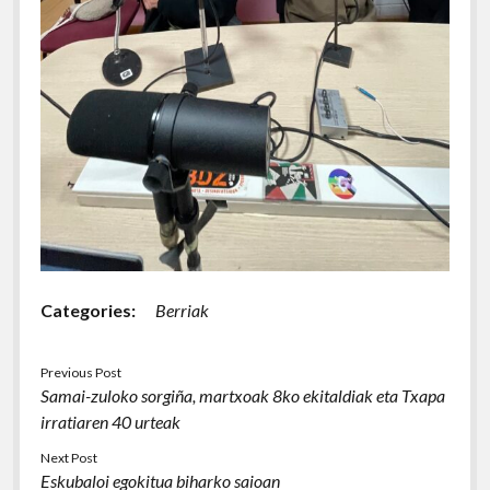
Categories:
Berriak
Previous Post
Samai-zuloko sorgiña, martxoak 8ko ekitaldiak eta Txapa
irratiaren 40 urteak
Next Post
Eskubaloi egokitua biharko saioan