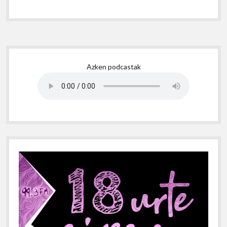
Sidebar
Azken podcastak