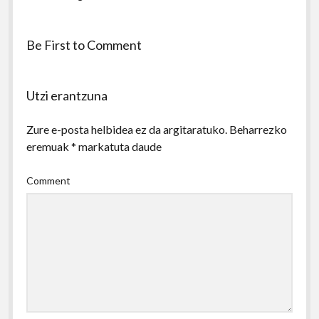
Be First to Comment
Utzi erantzuna
Zure e-posta helbidea ez da argitaratuko.
Beharrezko
eremuak
*
markatuta daude
Comment