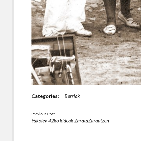
Categories:
Berriak
Previous Post
Yakolev 42ko kideak ZarataZarautzen