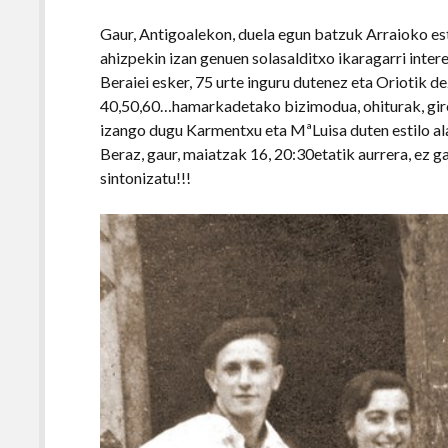
Gaur, Antigoalekon, duela egun batzuk Arraioko e
ahizpekin izan genuen solasalditxo ikaragarri inter
Beraiei esker, 75 urte inguru dutenez eta Oriotik d
40,50,60…hamarkadetako bizimodua, ohiturak, giro
izango dugu Karmentxu eta MªLuisa duten estilo alai
Beraz, gaur, maiatzak 16, 20:30etatik aurrera, ez g
sintonizatu!!!