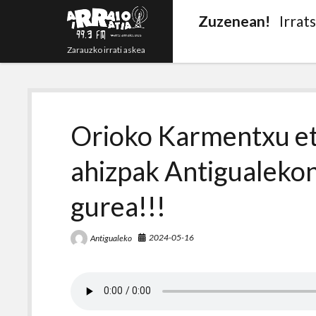
Zuzenean!
Irrat
Zarauzko irrati askea
Orioko Karmentxu et
ahizpak Antigualekon
gurea!!!
2024-05-16
Antigualeko