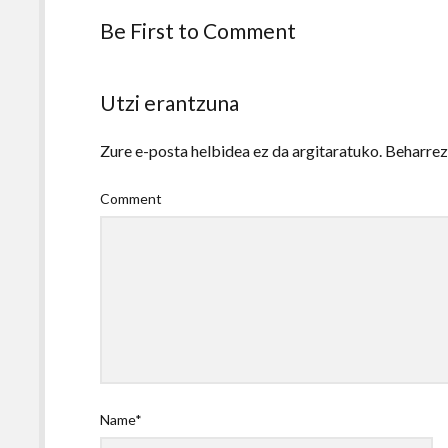
Be First to Comment
Utzi erantzuna
Zure e-posta helbidea ez da argitaratuko.
Beharre
Comment
Name*