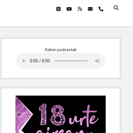
twitter
youtube
rss
email
phone
Sidebar
Azken podcastak