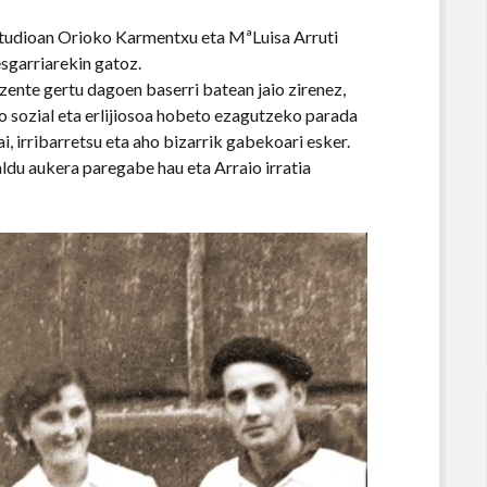
studioan Orioko Karmentxu eta MªLuisa Arruti
esgarriarekin gatoz.
ezente gertu dagoen baserri batean jaio zirenez,
 sozial eta erlijiosoa hobeto ezagutzeko parada
, irribarretsu eta aho bizarrik gabekoari esker.
aldu aukera paregabe hau eta Arraio irratia