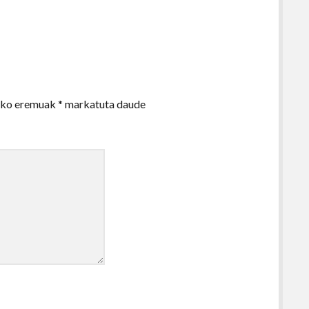
zko eremuak
*
markatuta daude