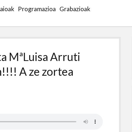
saioak
Programazioa
Grabazioak
a MªLuisa Arruti
!!!! A ze zortea