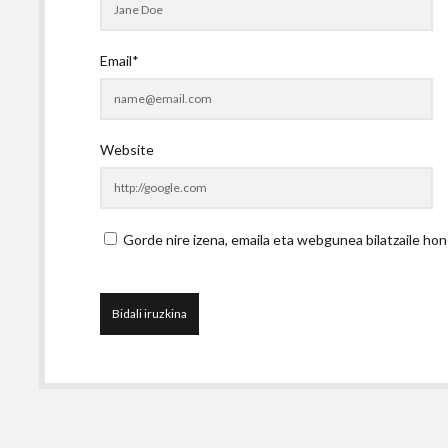
Email*
Website
Gorde nire izena, emaila eta webgunea bilatzaile 