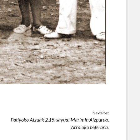
Next Post
Patiyoko Atzuak 2.15. sayua! Marimin Aizpurua,
Arraioko beterana.