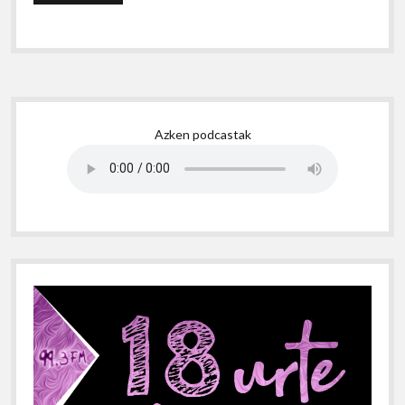
Sidebar
Azken podcastak