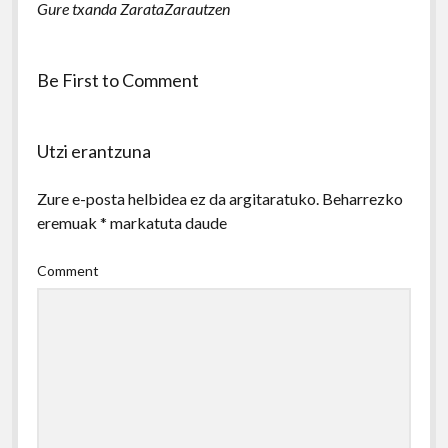
Gure txanda ZarataZarautzen
Be First to Comment
Utzi erantzuna
Zure e-posta helbidea ez da argitaratuko.
Beharrezko
eremuak
*
markatuta daude
Comment