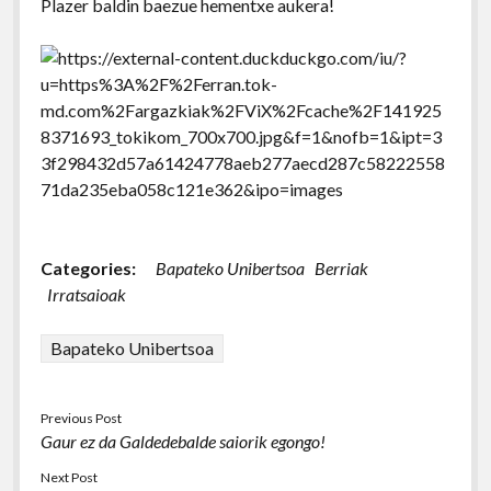
Plazer baldin baezue hementxe aukera!
Categories:
Bapateko Unibertsoa
Berriak
Irratsaioak
Bapateko Unibertsoa
Previous Post
Gaur ez da Galdedebalde saiorik egongo!
Next Post