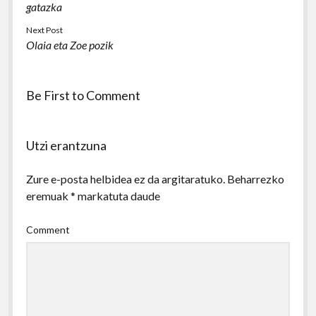
gatazka
Next Post
Olaia eta Zoe pozik
Be First to Comment
Utzi erantzuna
Zure e-posta helbidea ez da argitaratuko.
Beharrezko
eremuak
*
markatuta daude
Comment