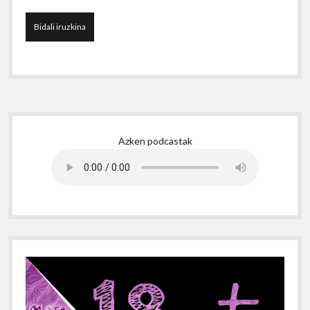
Sidebar
Azken podcastak