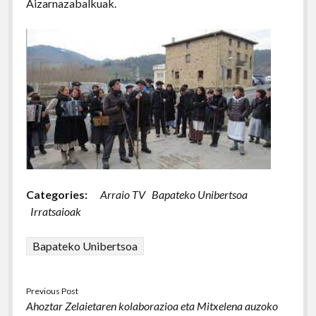
Aizarnazabalkuak.
Categories:
Arraio TV
Bapateko Unibertsoa
Irratsaioak
Bapateko Unibertsoa
Previous Post
Ahoztar Zelaietaren kolaborazioa eta Mitxelena auzoko