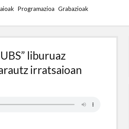
saioak
Programazioa
Grabazioak
SUBS” liburuaz
rautz irratsaioan