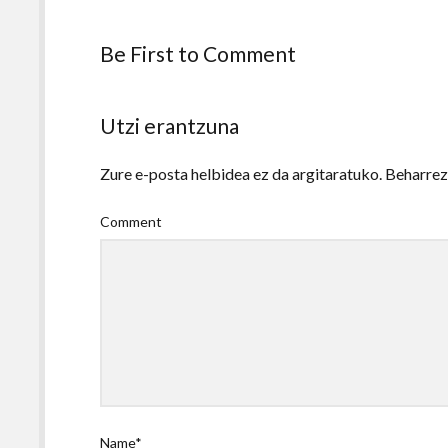
Be First to Comment
Utzi erantzuna
Zure e-posta helbidea ez da argitaratuko.
Beharre
Comment
Name*