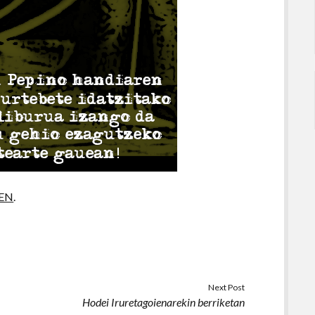
EN
.
Next Post
Hodei Iruretagoienarekin berriketan