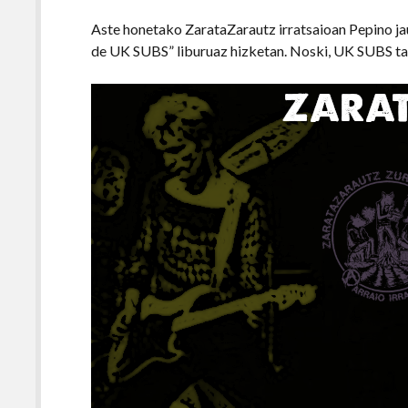
Aste honetako ZarataZarautz irratsaioan Pepino ja
de UK SUBS” liburuaz hizketan. Noski, UK SUBS tal