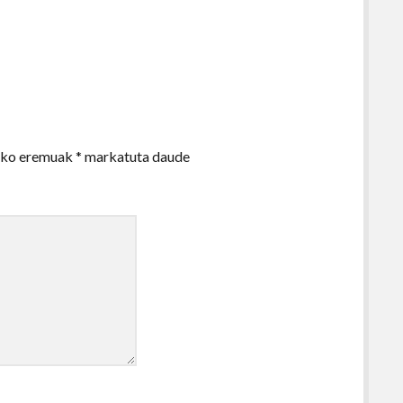
zko eremuak
*
markatuta daude