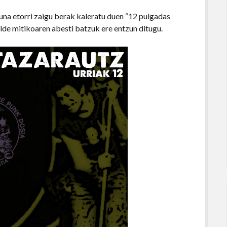
una etorri zaigu berak kaleratu duen “12 pulgadas
de mitikoaren abesti batzuk ere entzun ditugu.