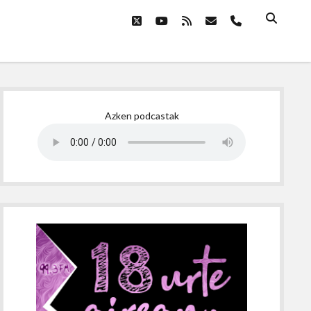
twitter
youtube
rss
email
phone
Sidebar
Azken podcastak