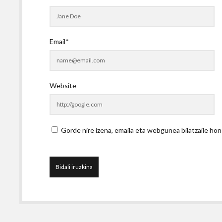
Email*
Website
Gorde nire izena, emaila eta webgunea bilatzaile 