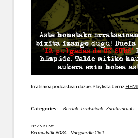
Irratsaioa podcastean duzue. Playlista berriz
HEM
Categories:
Berriak
Irratsaioak
Zaratazarautz
Previous Post
Bermudatik #034 – Vanguardia Civil