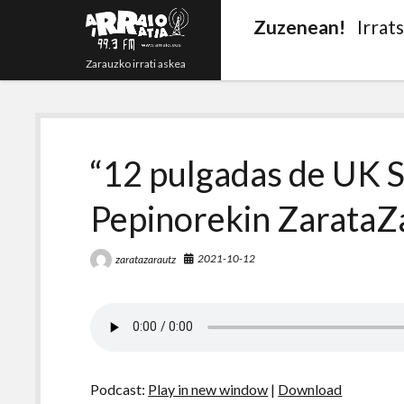
Zuzenean!
Irrat
Zarauzko irrati askea
“12 pulgadas de UK 
Pepinorekin ZarataZa
2021-10-12
zaratazarautz
Podcast:
Play in new window
|
Download