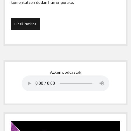
komentatzen dudan hurrengorako.
Sidebar
Azken podcastak