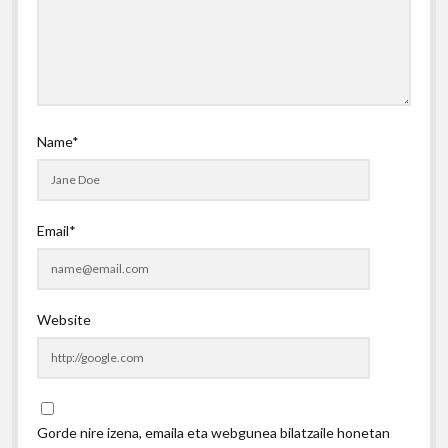
Name*
Email*
Website
Gorde nire izena, emaila eta webgunea bilatzaile honetan