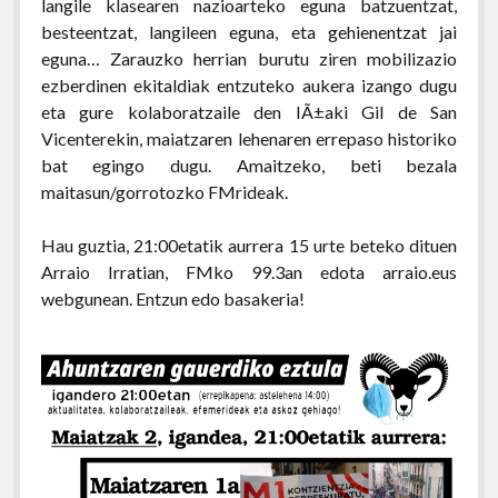
langile klasearen nazioarteko eguna batzuentzat,
besteentzat, langileen eguna, eta gehienentzat jai
eguna… Zarauzko herrian burutu ziren mobilizazio
ezberdinen ekitaldiak entzuteko aukera izango dugu
eta gure kolaboratzaile den IÃ±aki Gil de San
Vicenterekin, maiatzaren lehenaren errepaso historiko
bat egingo dugu. Amaitzeko, beti bezala
maitasun/gorrotozko FMrideak.
Hau guztia, 21:00etatik aurrera 15 urte beteko dituen
Arraio Irratian, FMko 99.3an edota arraio.eus
webgunean. Entzun edo basakeria!