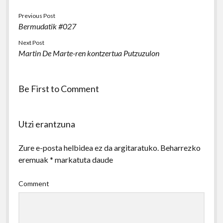
Previous Post
Bermudatik #027
Next Post
Martin De Marte-ren kontzertua Putzuzulon
Be First to Comment
Utzi erantzuna
Zure e-posta helbidea ez da argitaratuko.
Beharrezko
eremuak
*
markatuta daude
Comment