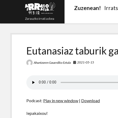
Zuzenean!
Irrat
Zarauzko irrati askea
Eutanasiaz taburik g
2021-05-15
Ahuntzaren Gauerdiko Eztula
Podcast:
Play in new window
|
Download
Iepakaixou!