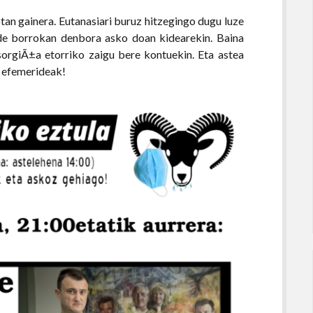
an gainera. Eutanasiari buruz hitzegingo dugu luze
lde borrokan denbora asko doan kidearekin. Baina
sorgiÃ±a etorriko zaigu bere kontuekin. Eta astea
o efemerideak!