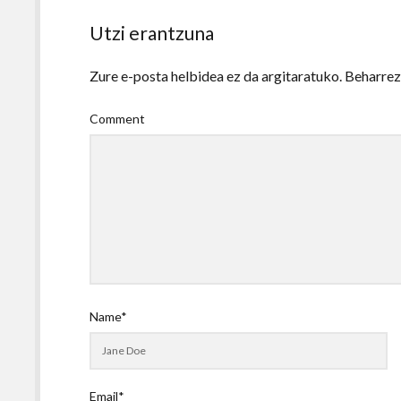
Utzi erantzuna
Zure e-posta helbidea ez da argitaratuko.
Beharre
Comment
Name*
Email*