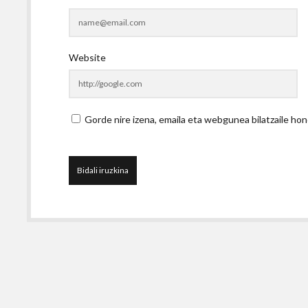
Website
Gorde nire izena, emaila eta webgunea bilatzaile 