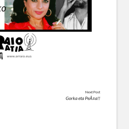
Next Post
Gorka eta PeÃ±a!!