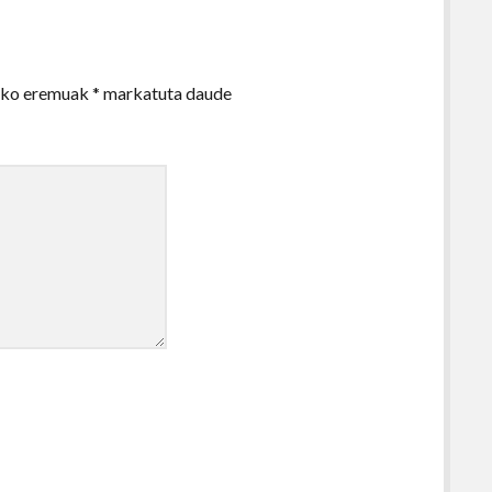
zko eremuak
*
markatuta daude