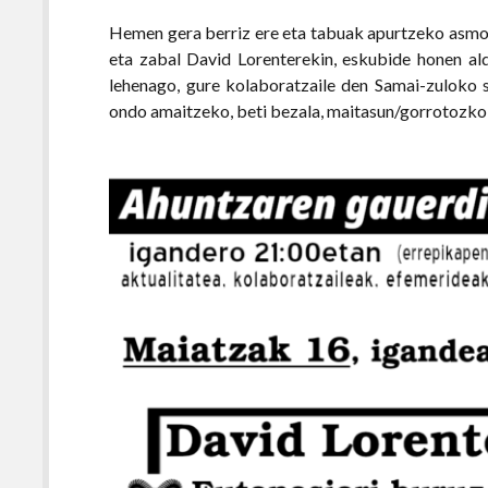
Hemen gera berriz ere eta tabuak apurtzeko asmot
eta zabal David Lorenterekin, eskubide honen a
lehenago, gure kolaboratzaile den Samai-zuloko 
ondo amaitzeko, beti bezala, maitasun/gorrotozk