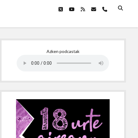
twitter
youtube
rss
email
phone
Sidebar
Azken podcastak