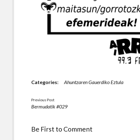
Categories:
Ahuntzaren Gauerdiko Eztula
Previous Post
Bermudatik #029
Be First to Comment