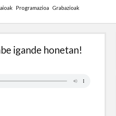
saioak
Programazioa
Grabazioak
abe igande honetan!