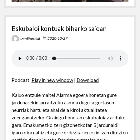
Eskubaloi kontuak biharko saioan
2020-10-27
izerditan blai
Podcast:
Play in new window
|
Download
Kaixo entzule maite! Alarma egoera honetan gure
jardunarekin jarraitzeko asmoa dugu segurtasun
neurriak hartu eta ahal dela kirol aktualitatea
zuenganatzeko. Oraingo honetan eskubaloiaz arituko
gara. Emakumezko zein gizonezkotan 5 jardunaldi
igaro dira nahiz eta gure ordezkarien ezin izan dituzten
partida denak jokatu. Pandemia garaian nola