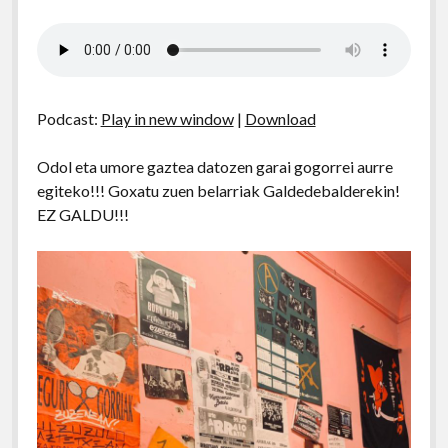
Podcast:
Play in new window
|
Download
Odol eta umore gaztea datozen garai gogorrei aurre
egiteko!!! Goxatu zuen belarriak Galdedebalderekin!
EZ GALDU!!!