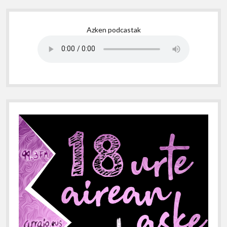
Sidebar
Azken podcastak