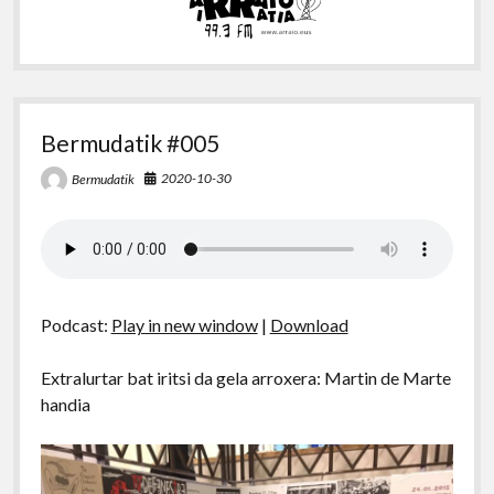
Bermudatik #005
2020-10-30
Bermudatik
Podcast:
Play in new window
|
Download
Extralurtar bat iritsi da gela arroxera: Martin de Marte
handia