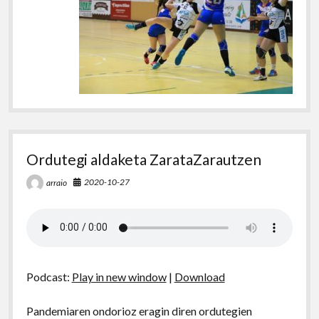
Ordutegi aldaketa ZarataZarautzen
2020-10-27
arraio
Podcast:
Play in new window
|
Download
Pandemiaren ondorioz eragin diren ordutegien