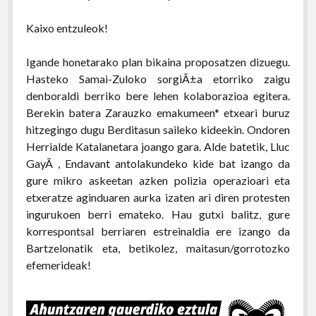
Kaixo entzuleok!
Igande honetarako plan bikaina proposatzen dizuegu.
Hasteko Samai-Zuloko sorgiÃ±a etorriko zaigu
denboraldi berriko bere lehen kolaborazioa egitera.
Berekin batera Zarauzko emakumeen* etxeari buruz
hitzegingo dugu Berditasun saileko kideekin. Ondoren
Herrialde Katalanetara joango gara. Alde batetik, Lluc
GayÃ , Endavant antolakundeko kide bat izango da
gure mikro askeetan azken polizia operazioari eta
etxeratze aginduaren aurka izaten ari diren protesten
ingurukoen berri emateko. Hau gutxi balitz, gure
korrespontsal berriaren estreinaldia ere izango da
Bartzelonatik eta, betikolez, maitasun/gorrotozko
efemerideak!