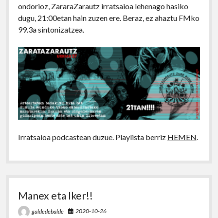
ondorioz, ZararaZarautz irratsaioa lehenago hasiko
dugu, 21:00etan hain zuzen ere. Beraz, ez ahaztu FMko
99.3a sintonizatzea.
Irratsaioa podcastean duzue. Playlista berriz
HEMEN
.
Manex eta Iker!!
2020-10-26
galdedebalde