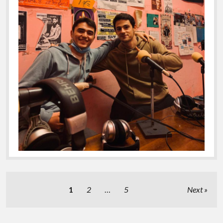
Posts
1
2
…
5
Next
pagination