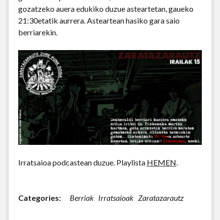
gozatzeko auera edukiko duzue asteartetan, gaueko
21:30etatik aurrera. Asteartean hasiko gara saio
berriarekin.
Irratsaioa podcastean duzue. Playlista
HEMEN
.
Categories:
Berriak
Irratsaioak
Zaratazarautz