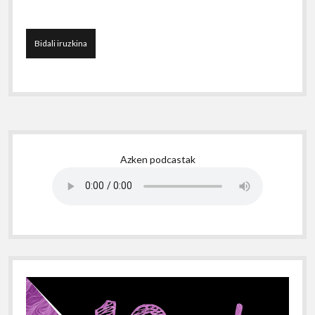
Sidebar
Azken podcastak