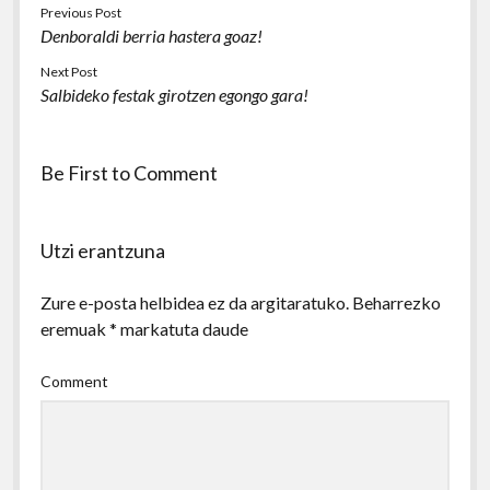
Previous Post
Denboraldi berria hastera goaz!
Next Post
Salbideko festak girotzen egongo gara!
Be First to Comment
Utzi erantzuna
Zure e-posta helbidea ez da argitaratuko.
Beharrezko
eremuak
*
markatuta daude
Comment