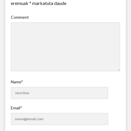
eremuak
*
markatuta daude
Comment
Name*
Email*