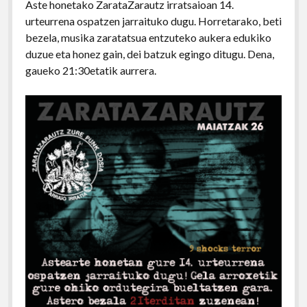
Aste honetako ZarataZarautz irratsaioan 14.
urteurrena ospatzen jarraituko dugu. Horretarako, beti
bezela, musika zaratatsua entzuteko aukera edukiko
duzue eta honez gain, dei batzuk egingo ditugu. Dena,
gaueko 21:30etatik aurrera.