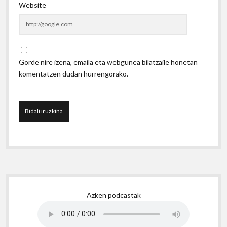
Website
Gorde nire izena, emaila eta webgunea bilatzaile honetan
komentatzen dudan hurrengorako.
Sidebar
Azken podcastak