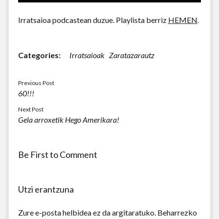
Irratsaioa podcastean duzue. Playlista berriz
HEMEN
.
Categories:
Irratsaioak
Zaratazarautz
Previous Post
60!!!
Next Post
Gela arroxetik Hego Amerikara!
Be First to Comment
Utzi erantzuna
Zure e-posta helbidea ez da argitaratuko.
Beharrezko