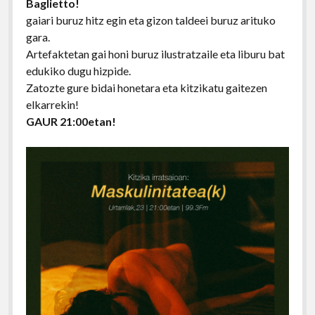
Baglietto!
gaiari buruz hitz egin eta gizon taldeei buruz arituko
gara.
Artefaktetan gai honi buruz ilustratzaile eta liburu bat
edukiko dugu hizpide.
Zatozte gure bidai honetara eta kitzikatu gaitezen
elkarrekin!
GAUR 21:00etan!