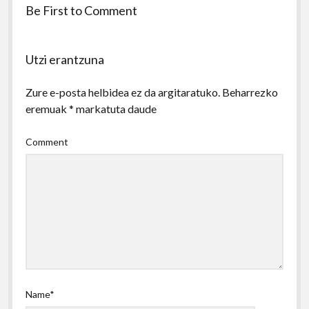
Be First to Comment
Utzi erantzuna
Zure e-posta helbidea ez da argitaratuko.
Beharrezko
eremuak
*
markatuta daude
Comment
Name*