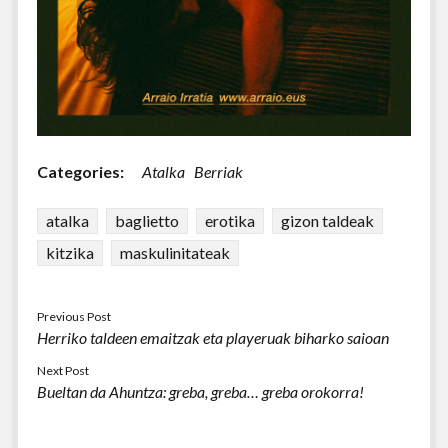
Categories:
Atalka
Berriak
atalka
baglietto
erotika
gizon taldeak
kitzika
maskulinitateak
Previous Post
Herriko taldeen emaitzak eta playeruak biharko saioan
Next Post
Bueltan da Ahuntza: greba, greba… greba orokorra!