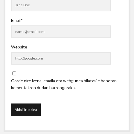
Email*
Website
Gorde nire izena, emaila eta webgunea bilatzaile honetan
komentatzen dudan hurrengorako.