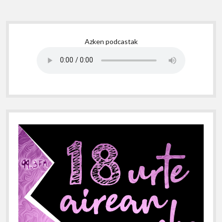
Sidebar
Azken podcastak