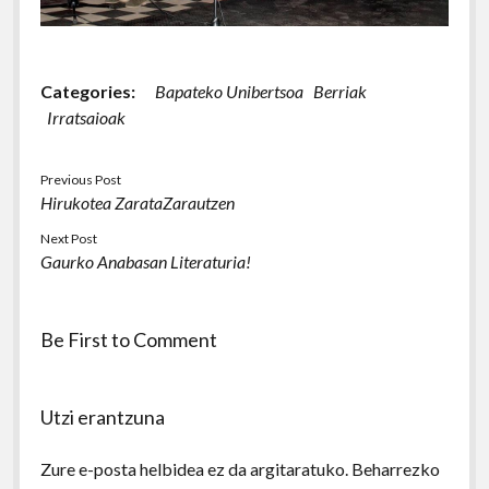
Categories:
Bapateko Unibertsoa
Berriak
Irratsaioak
Previous Post
Hirukotea ZarataZarautzen
Next Post
Gaurko Anabasan Literaturia!
Be First to Comment
Utzi erantzuna
Zure e-posta helbidea ez da argitaratuko.
Beharrezko