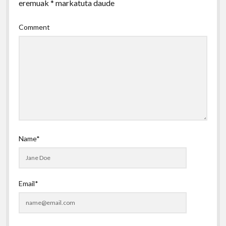
eremuak
*
markatuta daude
Comment
Name*
Email*