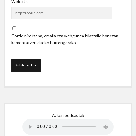
Website
Gorde nire izena, emaila eta webgunea bilatzaile honetan
komentatzen dudan hurrengorako.
Sidebar
Azken podcastak