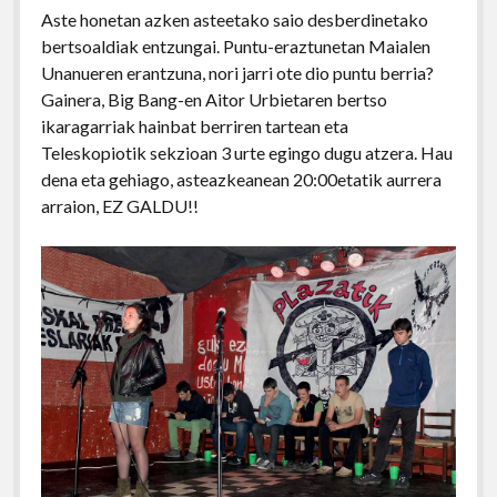
Aste honetan azken asteetako saio desberdinetako
bertsoaldiak entzungai. Puntu-eraztunetan Maialen
Unanueren erantzuna, nori jarri ote dio puntu berria?
Gainera, Big Bang-en Aitor Urbietaren bertso
ikaragarriak hainbat berriren tartean eta
Teleskopiotik sekzioan 3 urte egingo dugu atzera. Hau
dena eta gehiago, asteazkeanean 20:00etatik aurrera
arraion, EZ GALDU!!