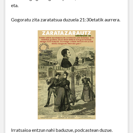
eta.
Gogoratu zita zaratatsua duzuela 21:30etatik aurrera.
Irratsaioa entzun nahi baduzue, podcastean duzue.