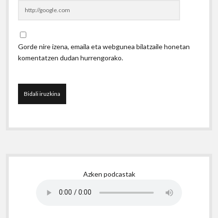
Gorde nire izena, emaila eta webgunea bilatzaile honetan
komentatzen dudan hurrengorako.
Sidebar
Azken podcastak