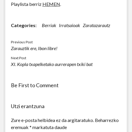
Playlista berriz
HEMEN
.
Categories:
Berriak
Irratsaioak
Zaratazarautz
Previous Post
Zarauztik ere, Ibon libre!
Next Post
XI. Kopla txapelketako aurrerapen txiki bat
Be First to Comment
Utzi erantzuna
Zure e-posta helbidea ez da argitaratuko.
Beharrezko
eremuak
*
markatuta daude