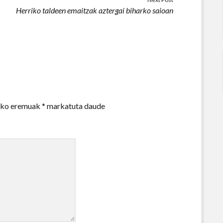
Herriko taldeen emaitzak aztergai biharko saioan
zko eremuak
*
markatuta daude