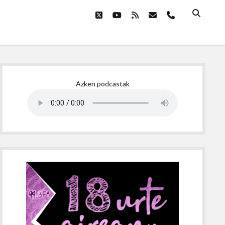
twitter
youtube
rss
email
phone
Sidebar
Azken podcastak