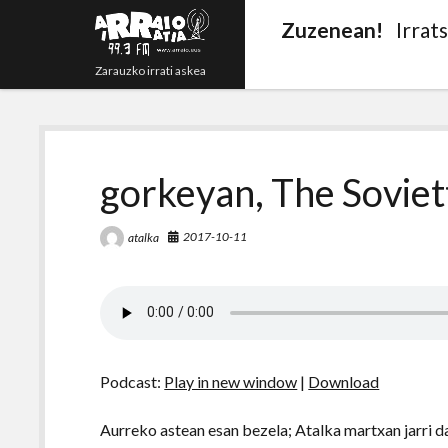
Zuzenean!
Irrat
Zarauzko irrati askea
gorkeyan, The Soviet
2017-10-11
atalka
Podcast:
Play in new window
|
Download
Aurreko astean esan bezela; Atalka martxan jarri da