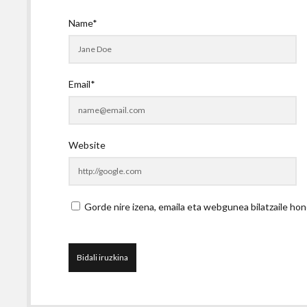
Name*
Email*
Website
Gorde nire izena, emaila eta webgunea bilatzaile 