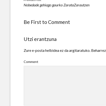
Nobedade gehiago gaurko ZarataZarautzen
Be First to Comment
Utzi erantzuna
Zure e-posta helbidea ez da argitaratuko.
Beharre
Comment