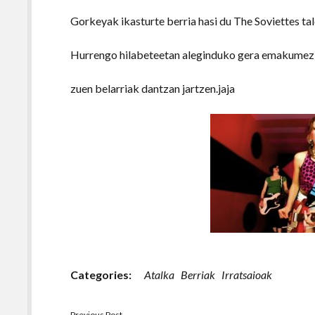
Gorkeyak ikasturte berria hasi du The Soviettes tal
Hurrengo hilabeteetan aleginduko gera emakumez 
zuen belarriak dantzan jartzen.jaja
Categories:
Atalka
Berriak
Irratsaioak
Previous Post