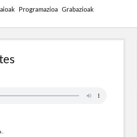
saioak
Programazioa
Grabazioak
tes
 .