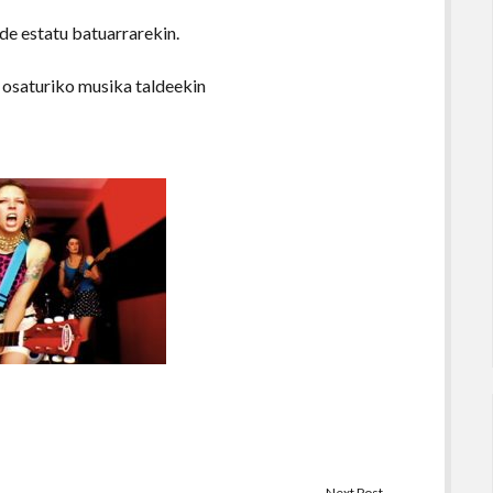
de estatu batuarrarekin.
osaturiko musika taldeekin
Next Post