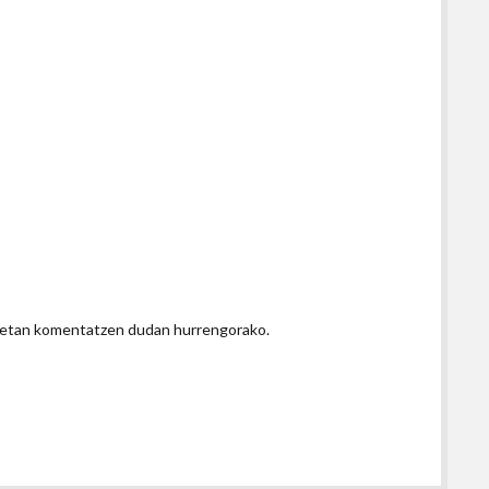
honetan komentatzen dudan hurrengorako.