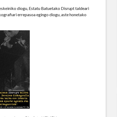
eskeiniko diogu, Estatu Batuetako Disrupt taldeari
skografiari errepasoa egingo diogu, aste honetako