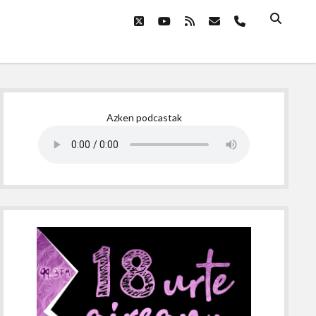
twitter
youtube
rss
email
phone
Sidebar
Azken podcastak