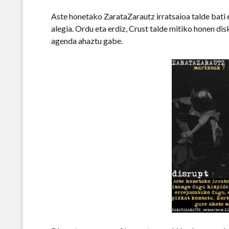
Aste honetako ZarataZarautz irratsaioa talde bati 
alegia. Ordu eta erdiz, Crust talde mitiko honen di
agenda ahaztu gabe.