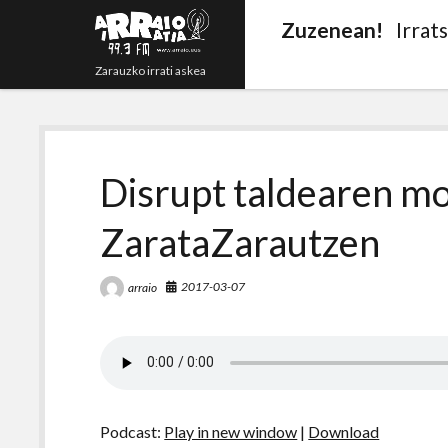
Zuzenean!
Irrat
Zarauzko irrati askea
Disrupt taldearen m
ZarataZarautzen
2017-03-07
arraio
Podcast:
Play in new window
|
Download