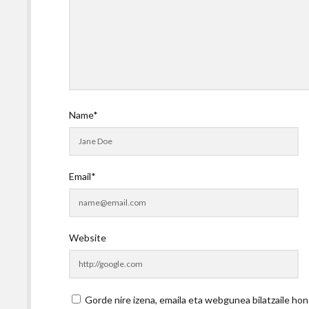
Name*
Email*
Website
Gorde nire izena, emaila eta webgunea bilatzaile 