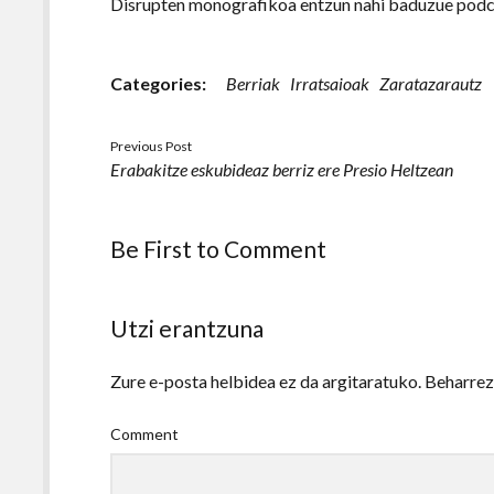
Disrupten monografikoa entzun nahi baduzue podca
Categories:
Berriak
Irratsaioak
Zaratazarautz
Previous Post
Erabakitze eskubideaz berriz ere Presio Heltzean
Be First to Comment
Utzi erantzuna
Zure e-posta helbidea ez da argitaratuko.
Beharre
Comment