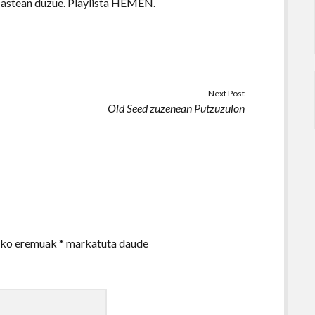
stean duzue. Playlista
HEMEN
.
Next Post
Old Seed zuzenean Putzuzulon
zko eremuak
*
markatuta daude