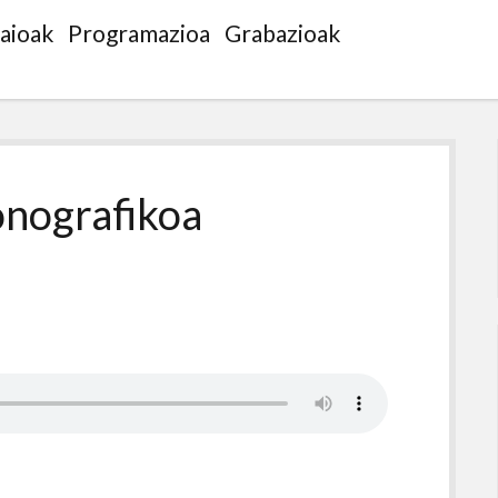
saioak
Programazioa
Grabazioak
onografikoa