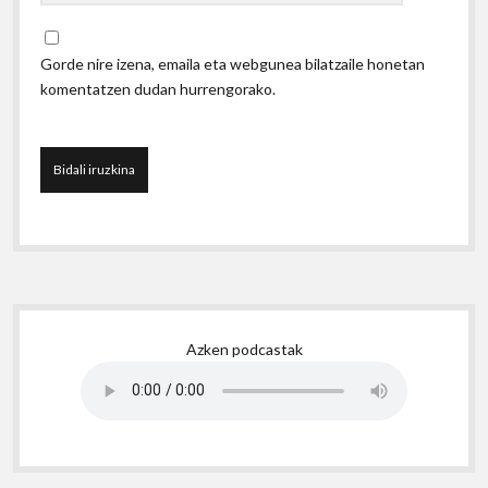
Gorde nire izena, emaila eta webgunea bilatzaile honetan
komentatzen dudan hurrengorako.
Sidebar
Azken podcastak