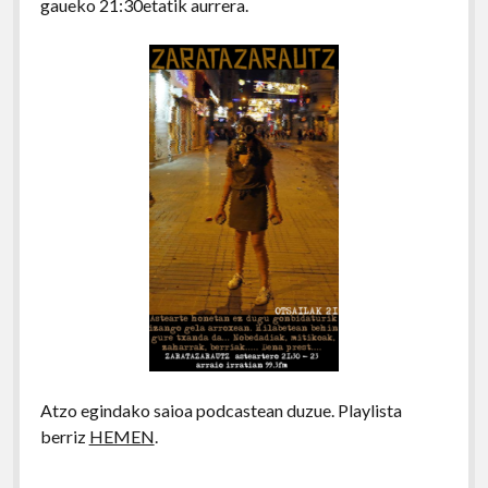
gaueko 21:30etatik aurrera.
Atzo egindako saioa podcastean duzue. Playlista
berriz
HEMEN
.