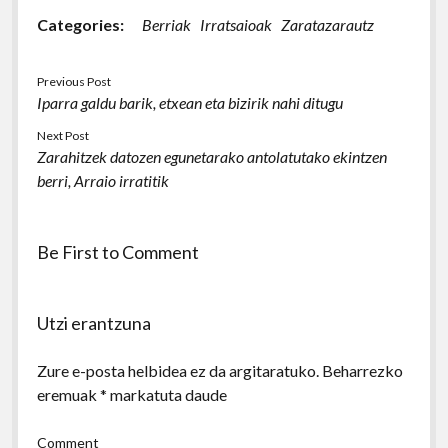
Categories:
Berriak
Irratsaioak
Zaratazarautz
Previous Post
Iparra galdu barik, etxean eta bizirik nahi ditugu
Next Post
Zarahitzek datozen egunetarako antolatutako ekintzen
berri, Arraio irratitik
Be First to Comment
Utzi erantzuna
Zure e-posta helbidea ez da argitaratuko.
Beharrezko
eremuak
*
markatuta daude
Comment