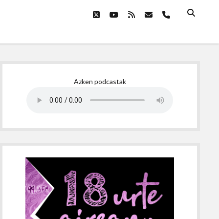
twitter
youtube
rss
email
phone
Sidebar
Azken podcastak