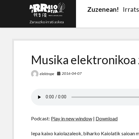
Zuzenean!
Irrat
Zarauzko irrati askea
Musika elektronikoa 
2016-04-07
elektrope
Podcast:
Play in new window
|
Download
Iepa kaixo kaiolazaleok, biharko Kaiolatik saioan