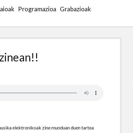
saioak
Programazioa
Grabazioak
zinean!!
 musika elektronikoak zine munduan duen tartea