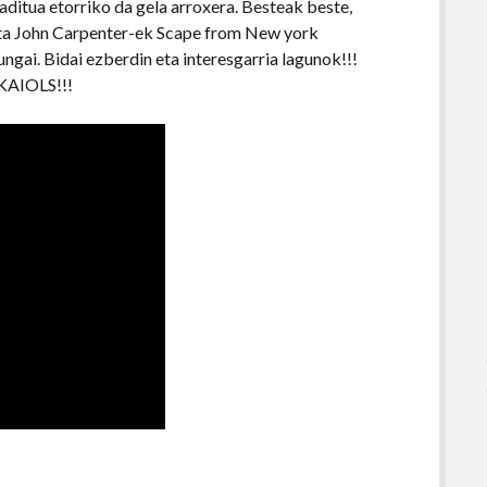
aditua etorriko da gela arroxera. Besteak beste,
dota John Carpenter-ek Scape from New york
ungai. Bidai ezberdin eta interesgarria lagunok!!!
 KAIOLS!!!