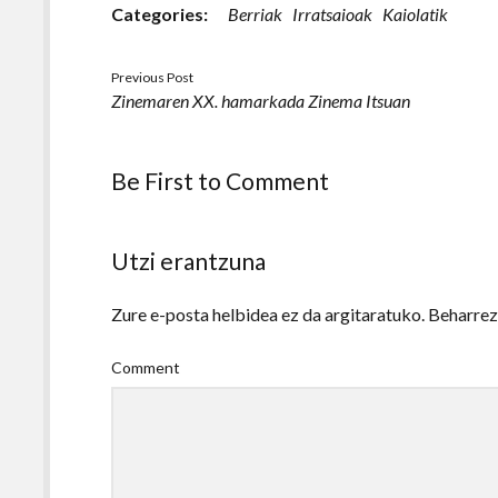
Categories:
Berriak
Irratsaioak
Kaiolatik
Previous Post
Zinemaren XX. hamarkada Zinema Itsuan
Be First to Comment
Utzi erantzuna
Zure e-posta helbidea ez da argitaratuko.
Beharre
Comment