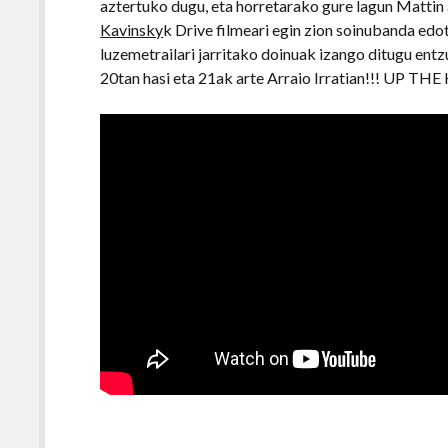
aztertuko dugu, eta horretarako gure lagun Mattin 
Kavinsky
k Drive filmeari egin zion soinubanda e
luzemetrailari jarritako doinuak izango ditugu entz
20tan hasi eta 21ak arte Arraio Irratian!!! UP THE