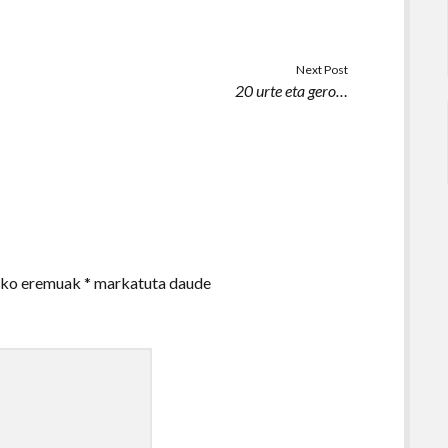
Next Post
20 urte eta gero…
zko eremuak
*
markatuta daude