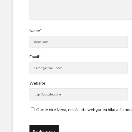
Name*
Email*
Website
Gorde nire izena, emaila eta webgunea bilatzaile 