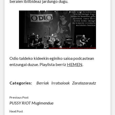
beraien ibilbideaz jardungo dugu.
Odio taldeko kideekin eginiko saioa podcastean
entzungai duzue. Playlista berriz
HEMEN
.
Categories:
Berriak
Irratsaioak
Zaratazarautz
Previous Post
PUSSY RIOT Mugimendua
Next Post