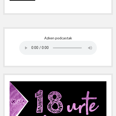
Sidebar
Azken podcastak