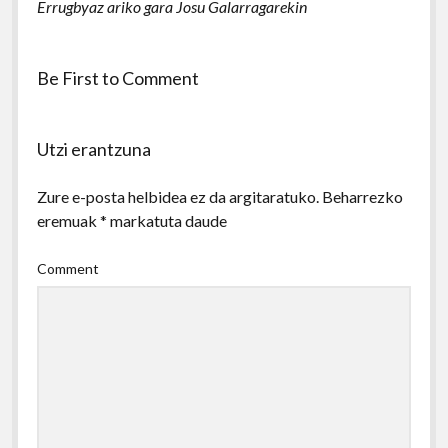
Errugbyaz ariko gara Josu Galarragarekin
Be First to Comment
Utzi erantzuna
Zure e-posta helbidea ez da argitaratuko.
Beharrezko
eremuak
*
markatuta daude
Comment