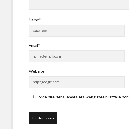
Name*
Email*
Website
Gorde nire izena, emaila eta webgunea bilatzaile 