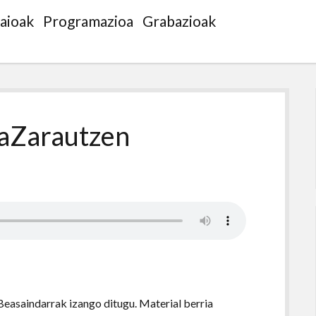
saioak
Programazioa
Grabazioak
taZarautzen
Beasaindarrak izango ditugu. Material berria