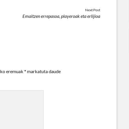
Next Post
Emaitzen errepasoa, playeroak eta erlijioa
zko eremuak
*
markatuta daude