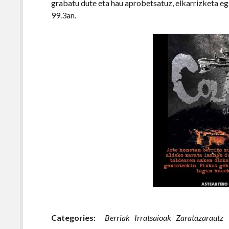
grabatu dute eta hau aprobetsatuz, elkarrizketa eg
99.3an.
Categories:
Berriak
Irratsaioak
Zaratazarautz