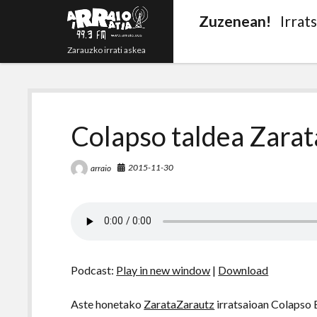
Zuzenean!
Irrat
Zarauzko irrati askea
Colapso taldea Zara
2015-11-30
arraio
Podcast:
Play in new window
|
Download
Aste honetako
ZarataZarautz
irratsaioan Colapso 