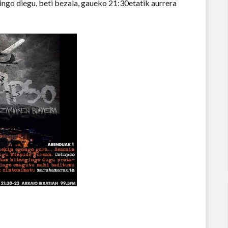
ingo diegu, beti bezala, gaueko 21:30etatik aurrera