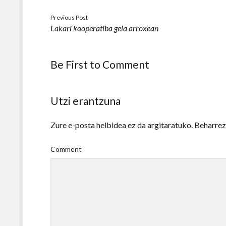
Previous Post
Lakari kooperatiba gela arroxean
Be First to Comment
Utzi erantzuna
Zure e-posta helbidea ez da argitaratuko.
Beharre
Comment