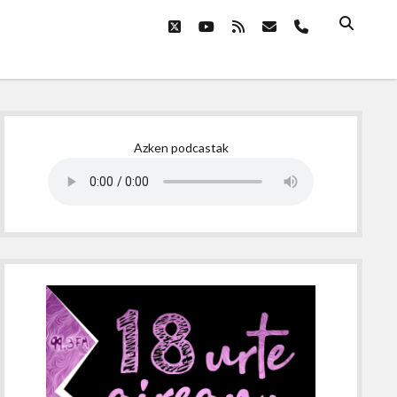
twitter
youtube
rss
email
phone
Sidebar
Azken podcastak