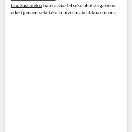
Isuo Sasiiarekin
batera, Gaztetxeko oholtza gainean
eduki genuen, sekulako kontzertu akustikoa emanez.