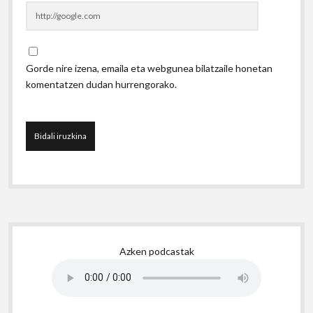
Gorde nire izena, emaila eta webgunea bilatzaile honetan
komentatzen dudan hurrengorako.
Sidebar
Azken podcastak