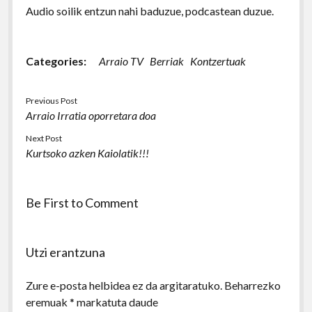
Audio soilik entzun nahi baduzue, podcastean duzue.
Categories:
Arraio TV
Berriak
Kontzertuak
Previous Post
Arraio Irratia oporretara doa
Next Post
Kurtsoko azken Kaiolatik!!!
Be First to Comment
Utzi erantzuna
Zure e-posta helbidea ez da argitaratuko.
Beharrezko
eremuak
*
markatuta daude