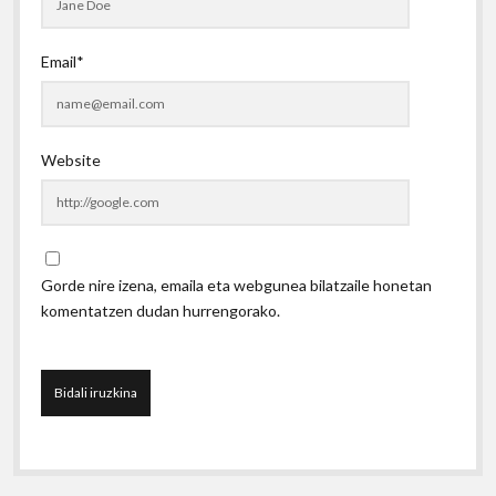
Email*
Website
Gorde nire izena, emaila eta webgunea bilatzaile honetan
komentatzen dudan hurrengorako.