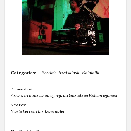
Categories:
Berriak
Irratsaioak
Kaiolatik
Previous Post
Arraio Irratiak saioa egingo du Gaztetxea Kalean egunean
Next Post
9 urte herriari bizitza ematen