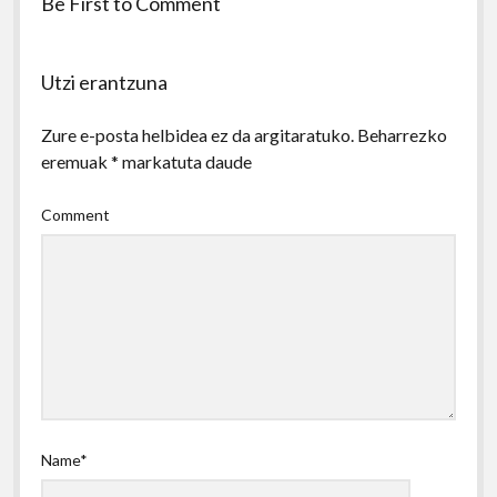
Be First to Comment
Utzi erantzuna
Zure e-posta helbidea ez da argitaratuko.
Beharrezko
eremuak
*
markatuta daude
Comment
Name*