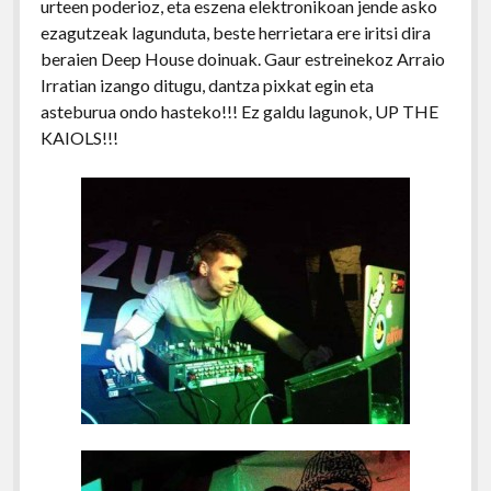
urteen poderioz, eta eszena elektronikoan jende asko
ezagutzeak lagunduta, beste herrietara ere iritsi dira
beraien Deep House doinuak. Gaur estreinekoz Arraio
Irratian izango ditugu, dantza pixkat egin eta
asteburua ondo hasteko!!! Ez galdu lagunok, UP THE
KAIOLS!!!