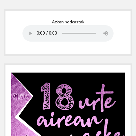
Sidebar
Azken podcastak