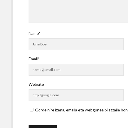
Name*
Email*
Website
Gorde nire izena, emaila eta webgunea bilatzaile 