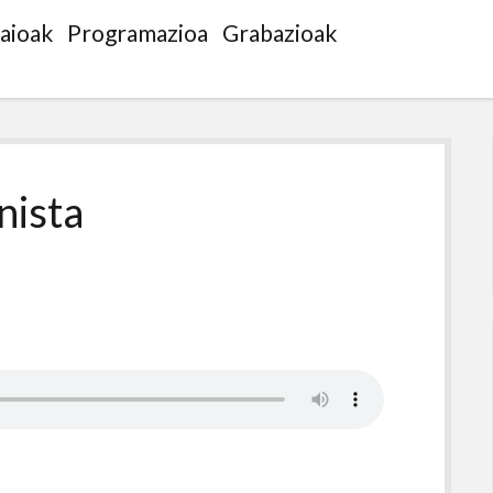
saioak
Programazioa
Grabazioak
ista