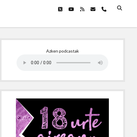
twitter
youtube
rss
email
phone
Sidebar
Azken podcastak