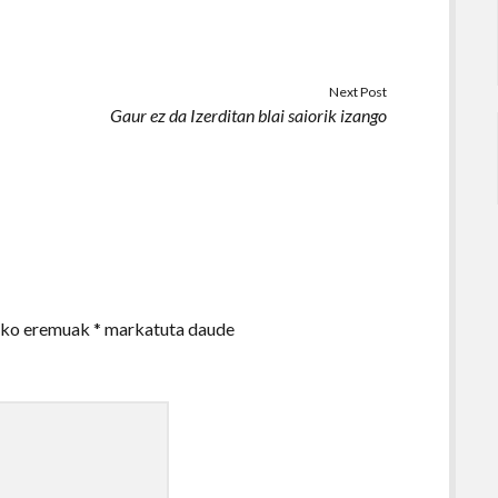
Next Post
Gaur ez da Izerditan blai saiorik izango
zko eremuak
*
markatuta daude