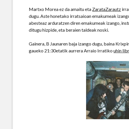
Martxo Morea ez da amaitu eta
ZarataZarautz
irra
dugu. Aste honetako irratsaioan emakumeak izango 
abesteaz arduratzen diren emakumeak izango, ins
ditugu hizpide, eta beraien taldeak noski.
Gainera, B Jaunaren baja izango dugu, baina Krixpin
gaueko 21:30etatik aurrera Arraio Irratiko
uhin lib