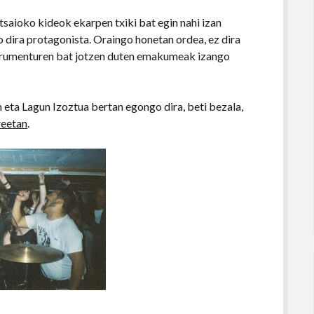
tsaioko kideok ekarpen txiki bat egin nahi izan
dira protagonista. Oraingo honetan ordea, ez dira
trumenturen bat jotzen duten emakumeak izango
 eta Lagun Izoztua bertan egongo dira, beti bezala,
reetan
.