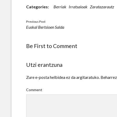
Categories:
Berriak
Irratsaioak
Zaratazarautz
Previous Post
Euskal Bertsioen Salda
Be First to Comment
Utzi erantzuna
Zure e-posta helbidea ez da argitaratuko.
Beharre
Comment