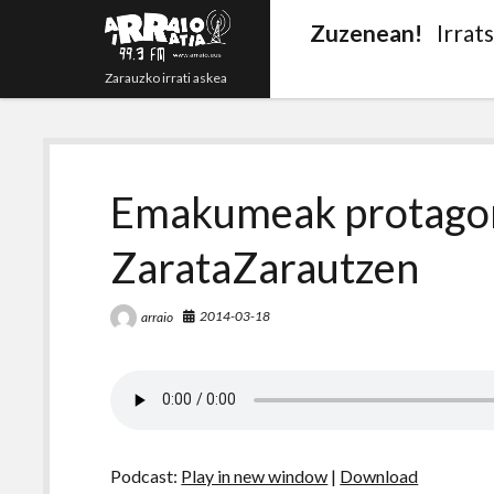
Zuzenean!
Irrat
Zarauzko irrati askea
Emakumeak protagon
ZarataZarautzen
2014-03-18
arraio
Podcast:
Play in new window
|
Download