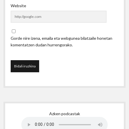
Website
Gorde nire izena, emaila eta webgunea bilatzaile honetan
komentatzen dudan hurrengorako.
Sidebar
Azken podcastak