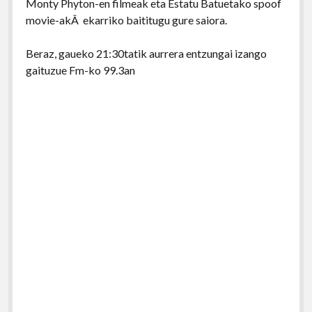
Monty Phyton-en filmeak eta Estatu Batuetako spoof
movie-akÂ ekarriko baititugu gure saiora.
Beraz, gaueko 21:30tatik aurrera entzungai izango
gaituzue Fm-ko 99.3an