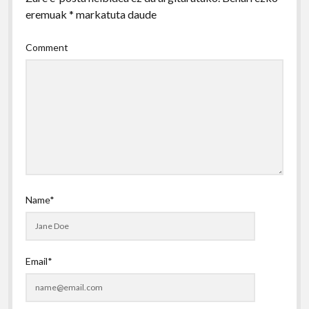
eremuak
*
markatuta daude
Comment
Name*
Email*