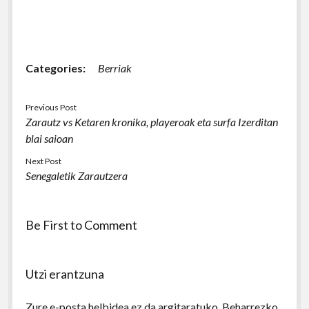
Categories:
Berriak
Previous Post
Zarautz vs Ketaren kronika, playeroak eta surfa Izerditan
blai saioan
Next Post
Senegaletik Zarautzera
Be First to Comment
Utzi erantzuna
Zure e-posta helbidea ez da argitaratuko.
Beharrezko