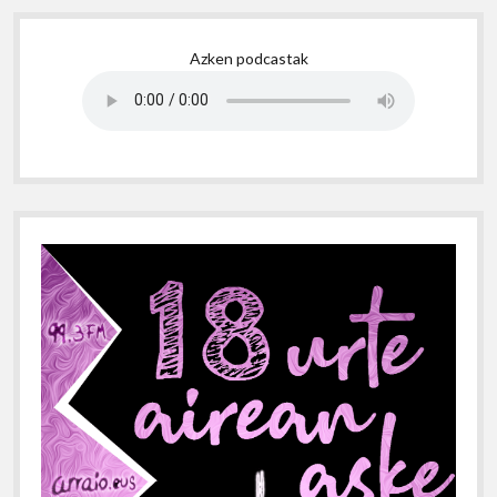
Sidebar
Azken podcastak