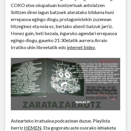
COKO etxe okupatuan kontzertuak antolatzen
ibiltzen diren lagun batzuek ateratako bilduma honi
errepasoa egingo diogu, protagonistekin zuzenean
hitzeginez eta nola ez, bertako abesti batzuk jarriz.
Honez gain, beti bezala, inguruko agendari errepasoa
egingo diogu, gaueko 21:30etatik aurrera Arraio
Irratiko uhin libreetatik edo
internet bidez
.
Astearteko irratsaioa podcastean duzue. Playlista
berriz
HEMEN
. Eta gogoratu aste osorako lehiaketa