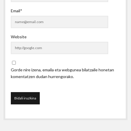
Email*
Website
Gorde nire izena, emaila eta webgunea bilatzaile honetan
komentatzen dudan hurrengorako.