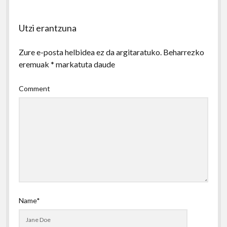
Utzi erantzuna
Zure e-posta helbidea ez da argitaratuko.
Beharrezko
eremuak
*
markatuta daude
Comment
Name*