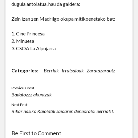
dugula antolatua, hau da galdera:
Zein izan zen Madrilgo okupa mitikoenetako bat:
1. Cine Princesa
2. Minuesa
3. CSOA La Alpujarra
Categories:
Berriak
Irratsaioak
Zaratazarautz
Previous Post
Badatozzz ahuntzak
Next Post
Bihar hasiko Kaiolatik saioaren denboraldi berria!!!!
Be First to Comment