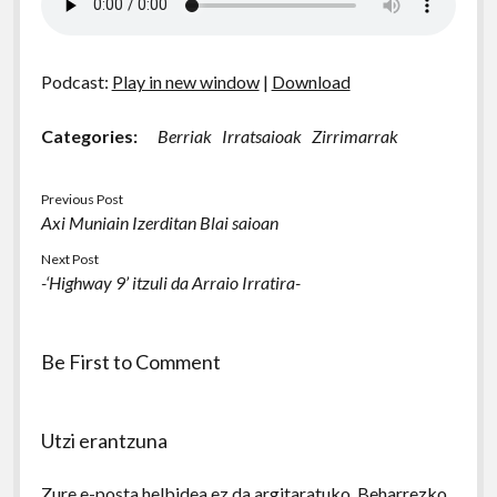
Podcast:
Play in new window
|
Download
Categories:
Berriak
Irratsaioak
Zirrimarrak
Previous Post
Axi Muniain Izerditan Blai saioan
Next Post
-‘Highway 9’ itzuli da Arraio Irratira-
Be First to Comment
Utzi erantzuna
Zure e-posta helbidea ez da argitaratuko.
Beharrezko