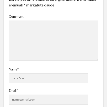
eremuak
*
markatuta daude
Comment
Name*
Email*