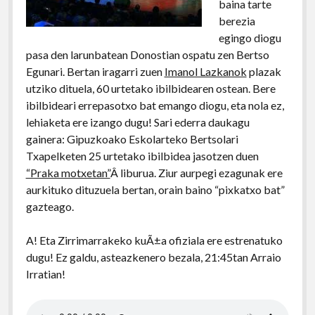
baina tarte
berezia
egingo diogu
pasa den larunbatean Donostian ospatu zen Bertso
Egunari. Bertan iragarri zuen
Imanol Lazkanok
plazak
utziko dituela, 60 urtetako ibilbidearen ostean. Bere
ibilbideari errepasotxo bat emango diogu, eta nola ez,
lehiaketa ere izango dugu! Sari ederra daukagu
gainera: Gipuzkoako Eskolarteko Bertsolari
Txapelketen 25 urtetako ibilbidea jasotzen duen
“Praka motxetan”
Â liburua. Ziur aurpegi ezagunak ere
aurkituko dituzuela bertan, orain baino “pixkatxo bat”
gazteago.
A! Eta Zirrimarrakeko kuÃ±a ofiziala ere estrenatuko
dugu! Ez galdu, asteazkenero bezala, 21:45tan Arraio
Irratian!