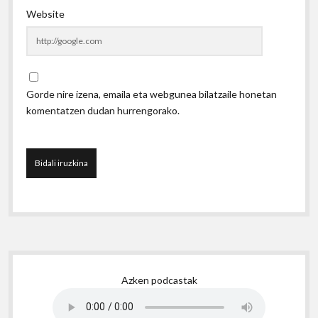
Website
Gorde nire izena, emaila eta webgunea bilatzaile honetan
komentatzen dudan hurrengorako.
Sidebar
Azken podcastak