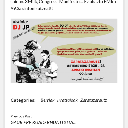
saioan. XMilk, Congress, Manifesto… Ez ahaztu FMko
99.3a sintonizatzea!!!
Categories:
Berriak
Irratsaioak
Zaratazarautz
Previous Post
GAUR ERE KUADERNUA ITXITA…