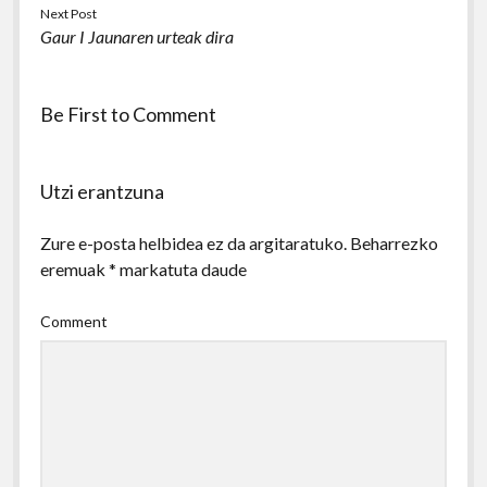
Next Post
Gaur I Jaunaren urteak dira
Be First to Comment
Utzi erantzuna
Zure e-posta helbidea ez da argitaratuko.
Beharrezko
eremuak
*
markatuta daude
Comment