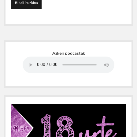
Sidebar
Azken podcastak