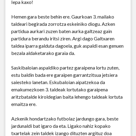
Iepa kaxo!
Hemen gara beste behin ere. Gaurkoan 3. mailako
taldeari begirada zorrotza eskeiniko diogu. Azken
partidua aurkari zuzen baten aurka galtzeaz gain
partidura berandu iritsi ziren. Argi dago Galtxaren
taldea iparra galduta dagoela, guk aspaldi esan genuen
bezala aldaketarako garaia da.
Saskibaloian aspaldiko partez garaipena lortu zuten,
estu baldin bada ere garaipen garrantzitsua jetsiera
saiesteko lanetan. Eskubaloian aipatzekoa da
emakumezkoen 3. taldeak lortutako garaipena
aritzbatalde kiroldegian baita lehengo taldeak lortuta
emaitza ere.
Azkenik hondartzako futbolaz jardungo gara, beste
jardunaldi bat igaro da eta. Ligako nahiz kopako
txartelak zein taldek izango dituzten argituz doa