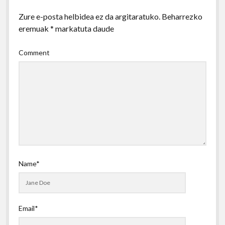
Zure e-posta helbidea ez da argitaratuko.
Beharrezko
eremuak
*
markatuta daude
Comment
Name*
Email*