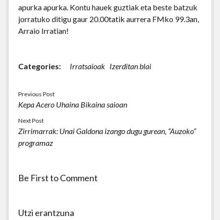
apurka apurka. Kontu hauek guztiak eta beste batzuk
jorratuko ditigu gaur 20.00tatik aurrera FMko 99.3an,
Arraio Irratian!
Categories:
Irratsaioak
Izerditan blai
Previous Post
Kepa Acero Uhaina Bikaina saioan
Next Post
Zirrimarrak: Unai Galdona izango dugu gurean, “Auzoko”
programaz
Be First to Comment
Utzi erantzuna