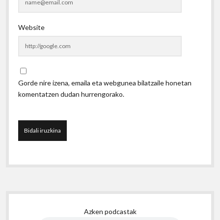
Website
Gorde nire izena, emaila eta webgunea bilatzaile honetan
komentatzen dudan hurrengorako.
Sidebar
Azken podcastak