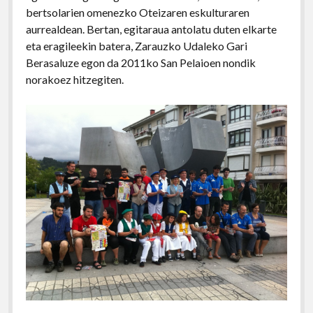
bertsolarien omenezko Oteizaren eskulturaren
aurrealdean. Bertan, egitaraua antolatu duten elkarte
eta eragileekin batera, Zarauzko Udaleko Gari
Berasaluze egon da 2011ko San Pelaioen nondik
norakoez hitzegiten.