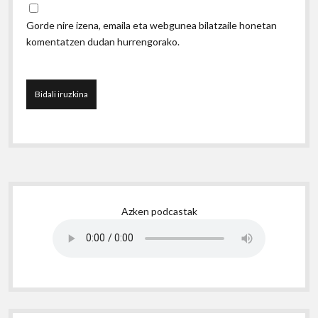
Gorde nire izena, emaila eta webgunea bilatzaile honetan
komentatzen dudan hurrengorako.
Sidebar
Azken podcastak