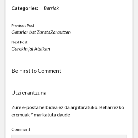
Categories:
Berriak
Previous Post
Getariar bat ZarataZarautzen
Next Post
Gurekin jai Atalkan
Be First to Comment
Utzi erantzuna
Zure e-posta helbidea ez da argitaratuko.
Beharrezko
eremuak
*
markatuta daude
Comment