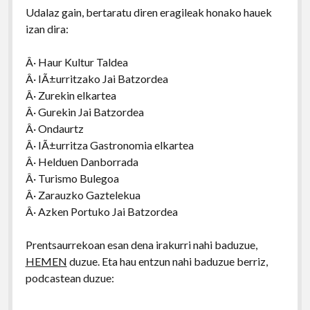
Udalaz gain, bertaratu diren eragileak honako hauek
izan dira:
Â· Haur Kultur Taldea
Â· IÃ±urritzako Jai Batzordea
Â· Zurekin elkartea
Â· Gurekin Jai Batzordea
Â· Ondaurtz
Â· IÃ±urritza Gastronomia elkartea
Â· Helduen Danborrada
Â· Turismo Bulegoa
Â· Zarauzko Gaztelekua
Â· Azken Portuko Jai Batzordea
Prentsaurrekoan esan dena irakurri nahi baduzue,
HEMEN
duzue. Eta hau entzun nahi baduzue berriz,
podcastean duzue: