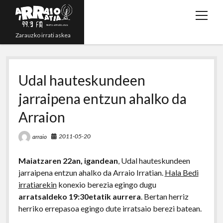
open
menu
Zarauzko irrati askea
Zuzenean!
Udal hauteskundeen
Irratsaioak
jarraipena entzun ahalko da
Programazioa
Arraion
Grabazioak
2011-05-20
arraio
twitter
youtube
rss
email
phone
Maiatzaren 22an, igandean
, Udal hauteskundeen
jarraipena entzun ahalko da Arraio Irratian.
Hala Bedi
irratiarekin
konexio berezia egingo dugu
arratsaldeko 19:30etatik aurrera
. Bertan herriz
herriko errepasoa egingo dute irratsaio berezi batean.