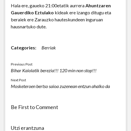
Hala ere, gaueko 21:00etatik aurrera
Ahuntzaren
Gauerdiko Eztulako
kideak ere izango ditugu eta
beraiek ere Zarauzko hauteskundeen inguruan
hausnartuko dute.
Categories:
Berriak
Previous Post
Bihar Kaiolatik berezia!!! 120 min non stop!!!
Next Post
Mosketeroen bertso saioa zuzenean entzun ahalko da
Be First to Comment
Utzi erantzuna