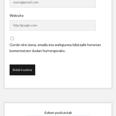
Website
Gorde nire izena, emaila eta webgunea bilatzaile honetan
komentatzen dudan hurrengorako.
Sidebar
Azken podcastak