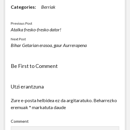
Categories:
Berriak
Previous Post
Atalka fresko-fresko dator!
Next Post
Bihar Getarian erasoa, gaur Aurrerapena
Be First to Comment
Utzi erantzuna
Zure e-posta helbidea ez da argitaratuko.
Beharrezko
eremuak
*
markatuta daude
Comment