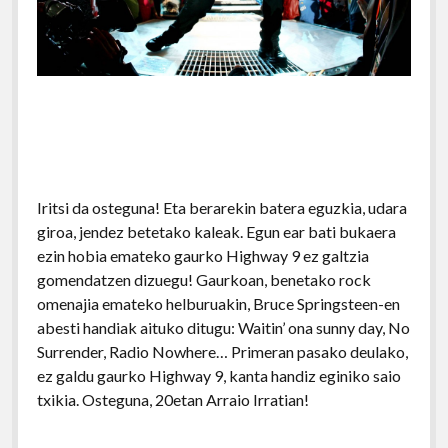
Iritsi da osteguna! Eta berarekin batera eguzkia, udara
giroa, jendez betetako kaleak. Egun ear bati bukaera
ezin hobia emateko gaurko Highway 9 ez galtzia
gomendatzen dizuegu! Gaurkoan, benetako rock
omenajia emateko helburuakin, Bruce Springsteen-en
abesti handiak aituko ditugu: Waitin’ ona sunny day, No
Surrender, Radio Nowhere… Primeran pasako deulako,
ez galdu gaurko Highway 9, kanta handiz eginiko saio
txikia. Osteguna, 20etan Arraio Irratian!