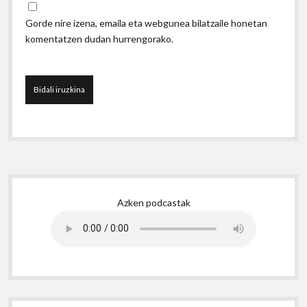
Gorde nire izena, emaila eta webgunea bilatzaile honetan
komentatzen dudan hurrengorako.
Sidebar
Azken podcastak