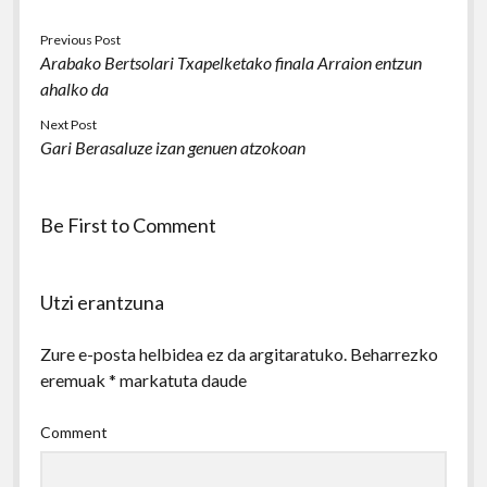
Previous Post
Arabako Bertsolari Txapelketako finala Arraion entzun
ahalko da
Next Post
Gari Berasaluze izan genuen atzokoan
Be First to Comment
Utzi erantzuna
Zure e-posta helbidea ez da argitaratuko.
Beharrezko
eremuak
*
markatuta daude
Comment