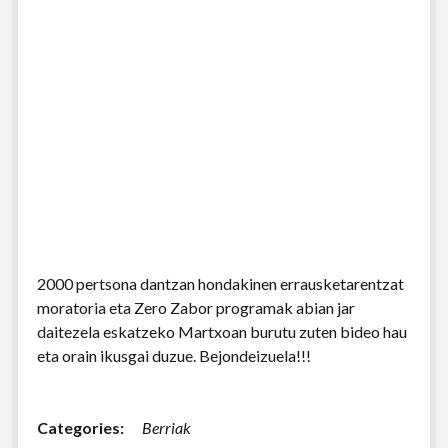
2000 pertsona dantzan hondakinen errausketarentzat
moratoria eta Zero Zabor programak abian jar
daitezela eskatzeko Martxoan burutu zuten bideo hau
eta orain ikusgai duzue. Bejondeizuela!!!
Categories:
Berriak