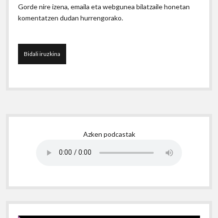
Gorde nire izena, emaila eta webgunea bilatzaile honetan
komentatzen dudan hurrengorako.
Sidebar
Azken podcastak