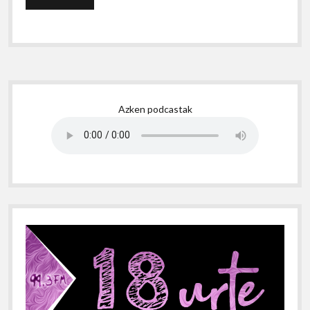
Sidebar
Azken podcastak