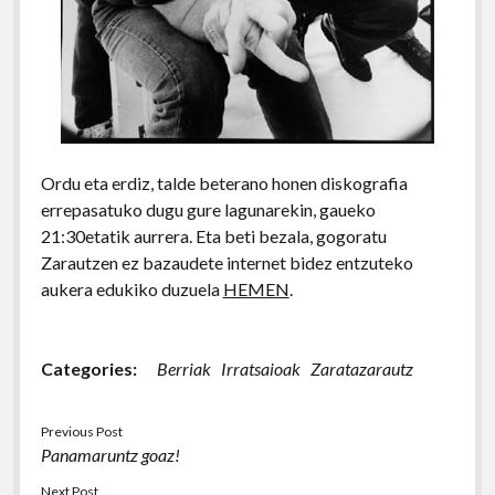
Ordu eta erdiz, talde beterano honen diskografia
errepasatuko dugu gure lagunarekin, gaueko
21:30etatik aurrera. Eta beti bezala, gogoratu
Zarautzen ez bazaudete internet bidez entzuteko
aukera edukiko duzuela
HEMEN
.
Categories:
Berriak
Irratsaioak
Zaratazarautz
Previous Post
Panamaruntz goaz!
Next Post