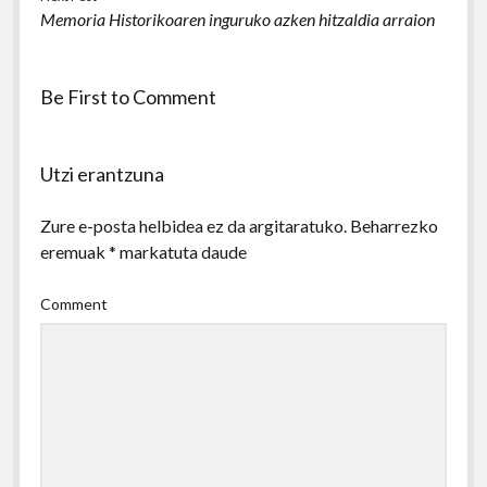
Memoria Historikoaren inguruko azken hitzaldia arraion
Be First to Comment
Utzi erantzuna
Zure e-posta helbidea ez da argitaratuko.
Beharrezko
eremuak
*
markatuta daude
Comment