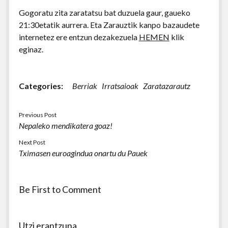
Gogoratu zita zaratatsu bat duzuela gaur, gaueko
21:30etatik aurrera. Eta Zarauztik kanpo bazaudete
internetez ere entzun dezakezuela
HEMEN
klik
eginaz.
Categories:
Berriak
Irratsaioak
Zaratazarautz
Previous Post
Nepaleko mendikatera goaz!
Next Post
Tximasen euroagindua onartu du Pauek
Be First to Comment
Utzi erantzuna