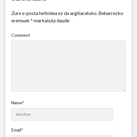
Zure e-posta helbidea ez da argitaratuko.
Beharrezko
eremuak
*
markatuta daude
Comment
Name*
Email*