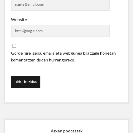
Website
Gorde nire izena, emaila eta webgunea bilatzaile honetan
komentatzen dudan hurrengorako.
Sidebar
Azken podcastak