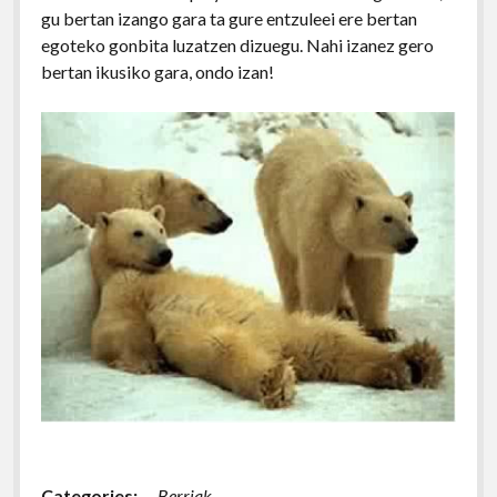
gu bertan izango gara ta gure entzuleei ere bertan
egoteko gonbita luzatzen dizuegu. Nahi izanez gero
bertan ikusiko gara, ondo izan!
Categories:
Berriak