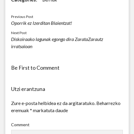
Previous Post
Oporrik ez Izerditan Blaientzat!
Next Post
Diskoiraako lagunak egongo dira ZarataZarautz
irratsaioan
Be First to Comment
Utzi erantzuna
Zure e-posta helbidea ez da argitaratuko.
Beharrezko
eremuak
*
markatuta daude
Comment