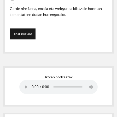
Gorde nire izena, emaila eta webgunea bilatzaile honetan
komentatzen dudan hurrengorako.
Sidebar
Azken podcastak