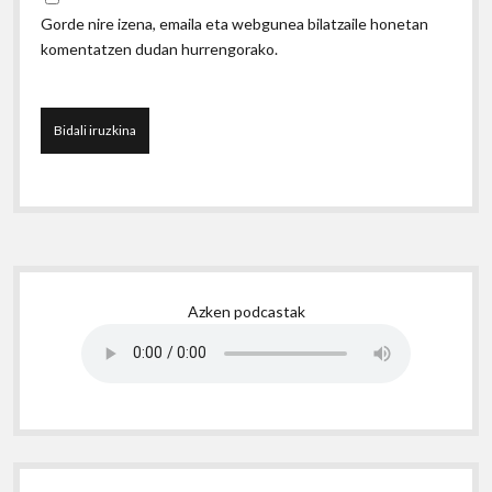
Gorde nire izena, emaila eta webgunea bilatzaile honetan
komentatzen dudan hurrengorako.
Sidebar
Azken podcastak