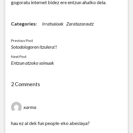
gogoratu internet bidez ere entzun ahalko dela.
Categories:
Irratsaioak
Zaratazarautz
Previous Post
Sotodologoren itzulera!!
Next Post
Entzun atzoko soinuak
2 Comments
xarma
hau ez al dek fun people-eko abeslaya?