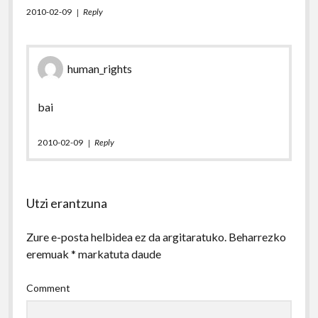
2010-02-09
Reply
human_rights
bai
2010-02-09
Reply
Utzi erantzuna
Zure e-posta helbidea ez da argitaratuko.
Beharrezko
eremuak
*
markatuta daude
Comment