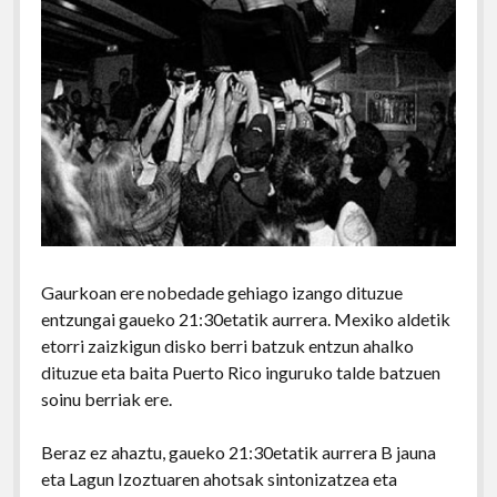
Gaurkoan ere nobedade gehiago izango dituzue
entzungai gaueko 21:30etatik aurrera. Mexiko aldetik
etorri zaizkigun disko berri batzuk entzun ahalko
dituzue eta baita Puerto Rico inguruko talde batzuen
soinu berriak ere.
Beraz ez ahaztu, gaueko 21:30etatik aurrera B jauna
eta Lagun Izoztuaren ahotsak sintonizatzea eta