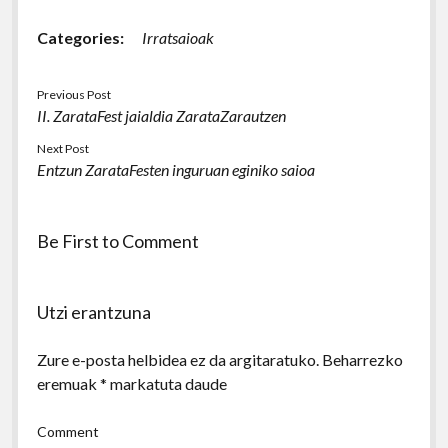
Categories:
Irratsaioak
Previous Post
II. ZarataFest jaialdia ZarataZarautzen
Next Post
Entzun ZarataFesten inguruan eginiko saioa
Be First to Comment
Utzi erantzuna
Zure e-posta helbidea ez da argitaratuko.
Beharrezko
eremuak
*
markatuta daude
Comment