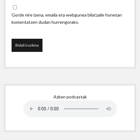
Gorde nire izena, emaila eta webgunea bilatzaile honetan
komentatzen dudan hurrengorako.
Sidebar
Azken podcastak