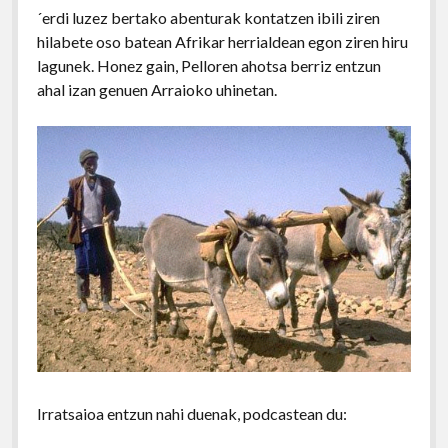
´erdi luzez bertako abenturak kontatzen ibili ziren
hilabete oso batean Afrikar herrialdean egon ziren hiru
lagunek. Honez gain, Pelloren ahotsa berriz entzun
ahal izan genuen Arraioko uhinetan.
Irratsaioa entzun nahi duenak, podcastean du: