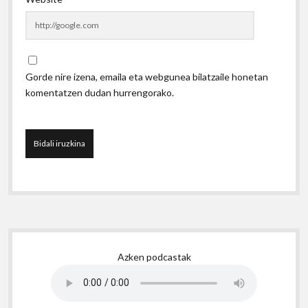
Gorde nire izena, emaila eta webgunea bilatzaile honetan
komentatzen dudan hurrengorako.
Sidebar
Azken podcastak