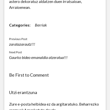
astero dekoratuz aldatzen duen irratsaioan,
Arraioenean.
Categories:
Berriak
Previous Post
zaratazarautz!!!
Next Post
Gaurko bideo emanaldia atzeratua!!!
Be First to Comment
Utzi erantzuna
Zure e-posta helbidea ez da argitaratuko.
Beharrezko
eremuak
*
markatuta daude