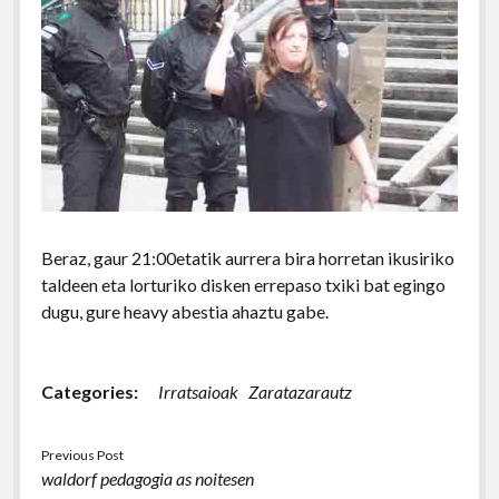
Beraz, gaur 21:00etatik aurrera bira horretan ikusiriko
taldeen eta lorturiko disken errepaso txiki bat egingo
dugu, gure heavy abestia ahaztu gabe.
Categories:
Irratsaioak
Zaratazarautz
Previous Post
waldorf pedagogia as noitesen