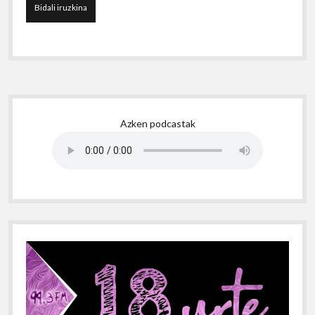
Sidebar
Azken podcastak