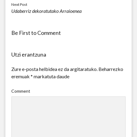
Next Post
Udaberriz dekoratutako Arraioenea
Be First to Comment
Utzi erantzuna
Zure e-posta helbidea ez da argitaratuko.
Beharrezko
eremuak
*
markatuta daude
Comment