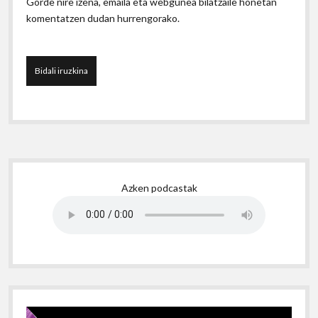
Gorde nire izena, emaila eta webgunea bilatzaile honetan
komentatzen dudan hurrengorako.
Sidebar
Azken podcastak