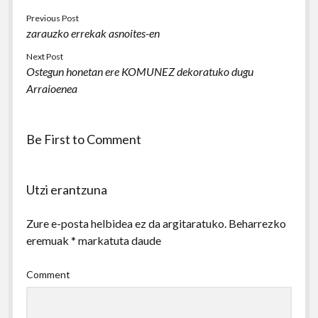
Previous Post
zarauzko errekak asnoites-en
Next Post
Ostegun honetan ere KOMUNEZ dekoratuko dugu
Arraioenea
Be First to Comment
Utzi erantzuna
Zure e-posta helbidea ez da argitaratuko.
Beharrezko
eremuak
*
markatuta daude
Comment