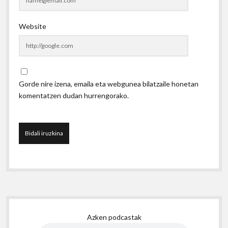
Website
Gorde nire izena, emaila eta webgunea bilatzaile honetan
komentatzen dudan hurrengorako.
Sidebar
Azken podcastak