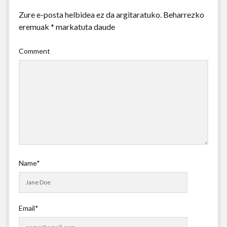
Zure e-posta helbidea ez da argitaratuko.
Beharrezko
eremuak
*
markatuta daude
Comment
Name*
Email*