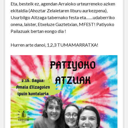
Eta, besteik ez, agendan Arraioko urteurreneko azken
ekitaldia (Ahoztar Zelaietaren liburu aurkezpena),
Usurbilgo Aitzaga tabernako festa eta……udaberriko
onena, laister, Etxeluze Gaztetxian, MFEST! Patiyoko
Pailazuak bertan eongo dia !
Hurren arte danoi, 1,2,3 TUMAMARRATXA!