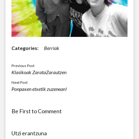
Categories:
Berriak
Previous Post
Klasikoak ZarataZarautzen
Next Post
Ponpaxen etxetik zuzenean!
Be First to Comment
Utzi erantzuna