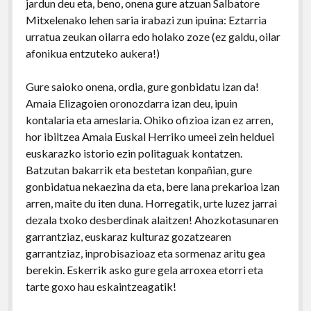
jardun deu eta, beno, onena gure atzuan Salbatore
Mitxelenako lehen saria irabazi zun ipuina: Eztarria
urratua zeukan oilarra edo holako zoze (ez galdu, oilar
afonikua entzuteko aukera!)
Gure saioko onena, ordia, gure gonbidatu izan da!
Amaia Elizagoien oronozdarra izan deu, ipuin
kontalaria eta ameslaria. Ohiko ofizioa izan ez arren,
hor ibiltzea Amaia Euskal Herriko umeei zein helduei
euskarazko istorio ezin politaguak kontatzen.
Batzutan bakarrik eta bestetan konpañian, gure
gonbidatua nekaezina da eta, bere lana prekarioa izan
arren, maite du iten duna. Horregatik, urte luzez jarrai
dezala txoko desberdinak alaitzen! Ahozkotasunaren
garrantziaz, euskaraz kulturaz gozatzearen
garrantziaz, inprobisazioaz eta sormenaz aritu gea
berekin. Eskerrik asko gure gela arroxea etorri eta
tarte goxo hau eskaintzeagatik!