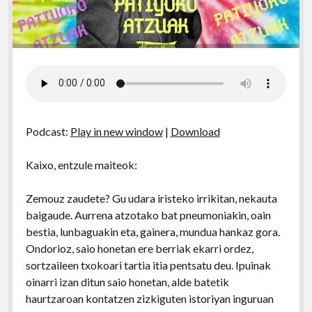
Podcast:
Play in new window
|
Download
Kaixo, entzule maiteok:
Zemouz zaudete? Gu udara iristeko irrikitan, nekauta
baigaude. Aurrena atzotako bat pneumoniakin, oain
bestia, lunbaguakin eta, gainera, mundua hankaz gora.
Ondorioz, saio honetan ere berriak ekarri ordez,
sortzaileen txokoari tartia itia pentsatu deu. Ipuinak
oinarri izan ditun saio honetan, alde batetik
haurtzaroan kontatzen zizkiguten istoriyan inguruan