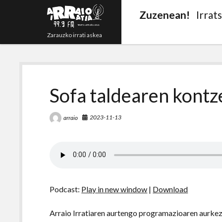
Zuzenean!
Irrat
Zarauzko irrati askea
Sofa taldearen kontz
2023-11-13
arraio
Podcast:
Play in new window
|
Download
Arraio Irratiaren aurtengo programazioaren aurke