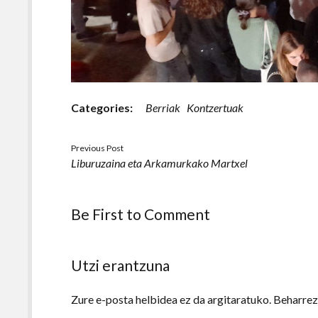
Categories:
Berriak
Kontzertuak
Previous Post
Liburuzaina eta Arkamurkako Martxel
Be First to Comment
Utzi erantzuna
Zure e-posta helbidea ez da argitaratuko.
Beharre