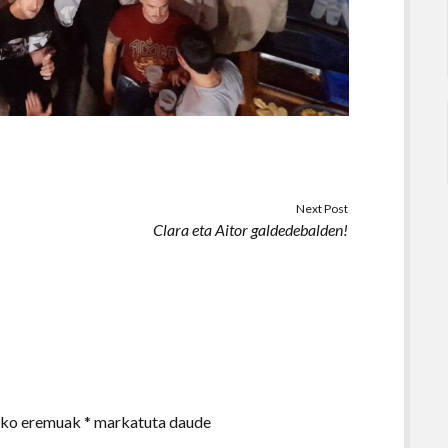
Next Post
Clara eta Aitor galdedebalden!
zko eremuak
*
markatuta daude