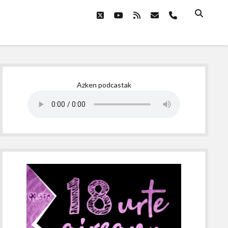
twitter
youtube
rss
email
phone
Sidebar
Azken podcastak