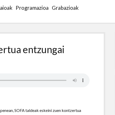
saioak
Programazioa
Grabazioak
ertua entzungai
zpenean, SOFA taldeak eskeini zuen kontzertua