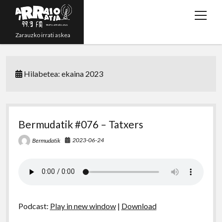
open
menu
Zarauzko irrati askea
Zuzenean!
Hilabetea:
ekaina 2023
Irratsaioak
Programazioa
Grabazioak
Bermudatik #076 – Tatxers
twitter
youtube
rss
email
phone
2023-06-24
Bermudatik
Podcast:
Play in new window
|
Download