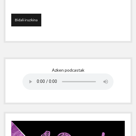
Sidebar
Azken podcastak