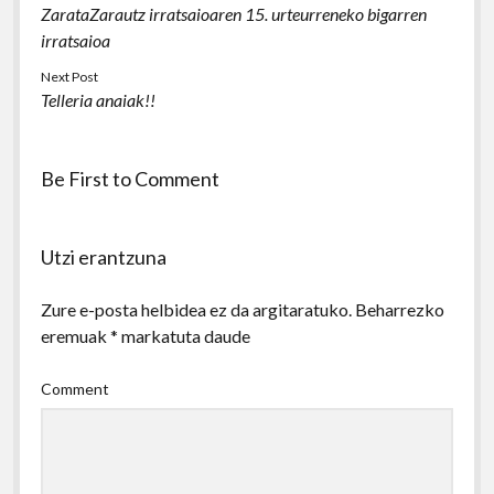
ZarataZarautz irratsaioaren 15. urteurreneko bigarren
irratsaioa
Next Post
Telleria anaiak!!
Be First to Comment
Utzi erantzuna
Zure e-posta helbidea ez da argitaratuko.
Beharrezko
eremuak
*
markatuta daude
Comment