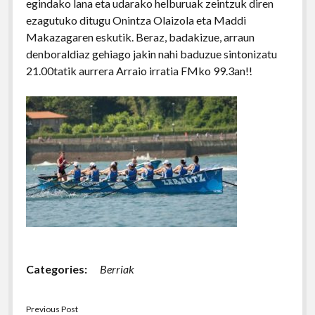
egindako lana eta udarako helburuak zeintzuk diren
ezagutuko ditugu Onintza Olaizola eta Maddi
Makazagaren eskutik. Beraz, badakizue, arraun
denboraldiaz gehiago jakin nahi baduzue sintonizatu
21.00tatik aurrera Arraio irratia FMko 99.3an!!
Categories:
Berriak
Previous Post