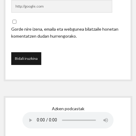
Gorde nire izena, emaila eta webgunea bilatzaile honetan
komentatzen dudan hurrengorako.
Sidebar
Azken podcastak