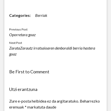
Categories:
Berriak
Previous Post
Oporretara goaz
Next Post
ZarataZarautz irratsaioaren denboraldi berria hastera
goaz
Be First to Comment
Utzi erantzuna
Zure e-posta helbidea ez da argitaratuko.
Beharrezko
eremuak
*
markatuta daude