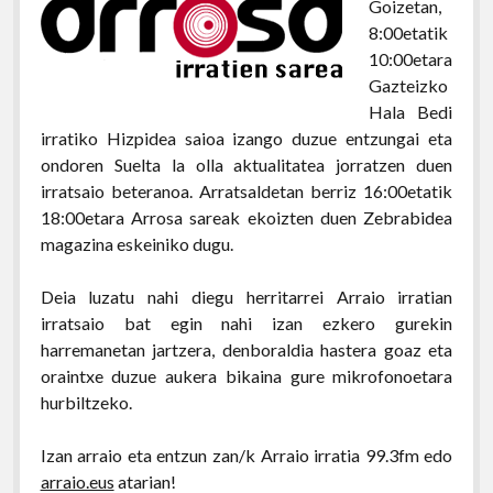
Goizetan,
8:00etatik
10:00etara
Gazteizko
Hala Bedi
irratiko Hizpidea saioa izango duzue entzungai eta
ondoren Suelta la olla aktualitatea jorratzen duen
irratsaio beteranoa. Arratsaldetan berriz 16:00etatik
18:00etara Arrosa sareak ekoizten duen Zebrabidea
magazina eskeiniko dugu.
Deia luzatu nahi diegu herritarrei Arraio irratian
irratsaio bat egin nahi izan ezkero gurekin
harremanetan jartzera, denboraldia hastera goaz eta
oraintxe duzue aukera bikaina gure mikrofonoetara
hurbiltzeko.
Izan arraio eta entzun zan/k Arraio irratia 99.3fm edo
arraio.eus
atarian!