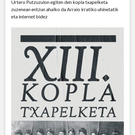
Urtero Putzuzulon egiten den kopla txapelketa
zuzenean entzun ahalko da Arraio irratiko uhinetatik
eta internet bidez