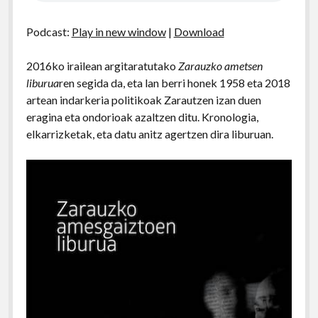
Podcast:
Play in new window
|
Download
2016ko irailean argitaratutako
Zarauzko ametsen
liburua
ren segida da, eta lan berri honek 1958 eta 2018
artean indarkeria politikoak Zarautzen izan duen
eragina eta ondorioak azaltzen ditu. Kronologia,
elkarrizketak, eta datu anitz agertzen dira liburuan.