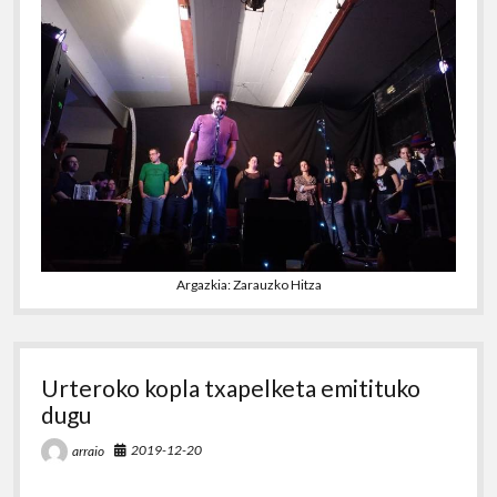
Argazkia: Zarauzko Hitza
Urteroko kopla txapelketa emitituko
dugu
2019-12-20
arraio