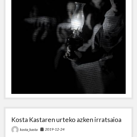
Kosta Kastaren urteko azken irratsaioa
2019-12-24
kosta_kasta