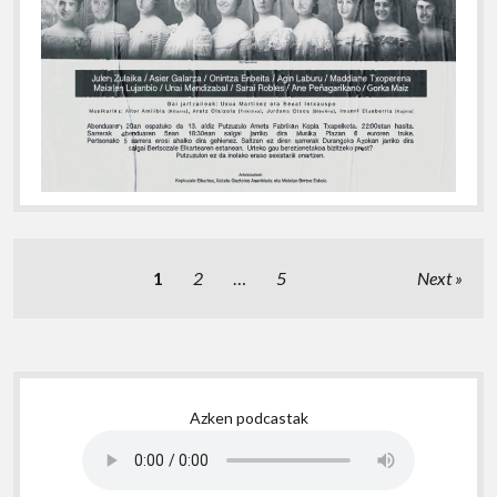
Posts
1
2
…
5
Next
pagination
Sidebar
Azken podcastak