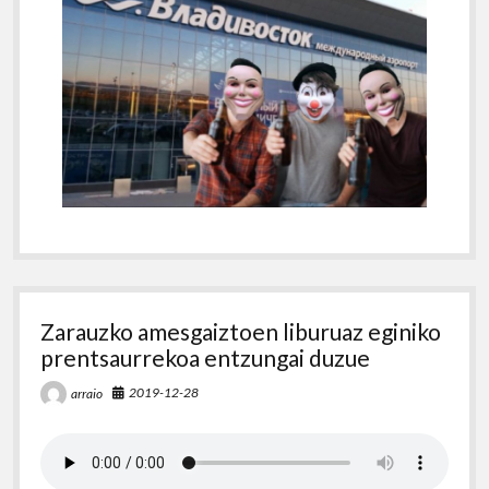
Zarauzko amesgaiztoen liburuaz eginiko
prentsaurrekoa entzungai duzue
2019-12-28
arraio