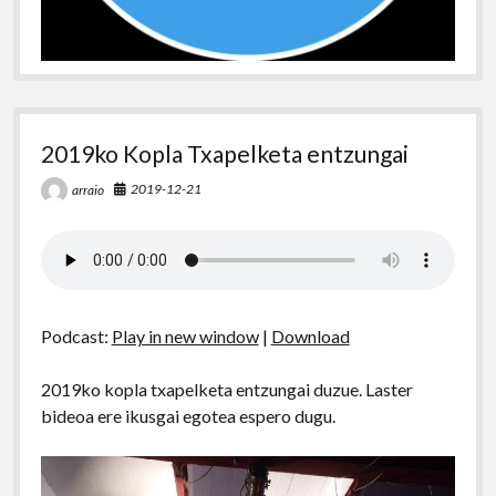
2019ko Kopla Txapelketa entzungai
2019-12-21
arraio
Podcast:
Play in new window
|
Download
2019ko kopla txapelketa entzungai duzue. Laster
bideoa ere ikusgai egotea espero dugu.