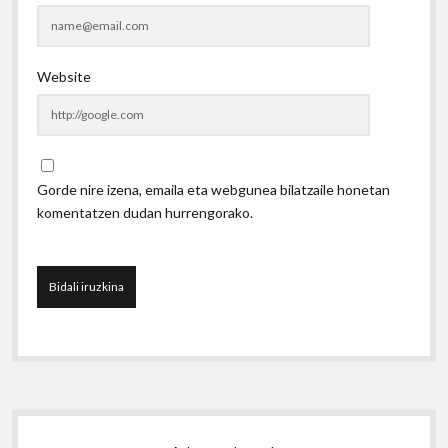
Website
Gorde nire izena, emaila eta webgunea bilatzaile honetan
komentatzen dudan hurrengorako.
Sidebar