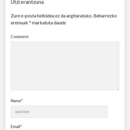
Utzi erantzuna
Zure e-posta helbidea ez da argitaratuko.
Beharrezko
eremuak
*
markatuta daude
Comment
Name*
Email*