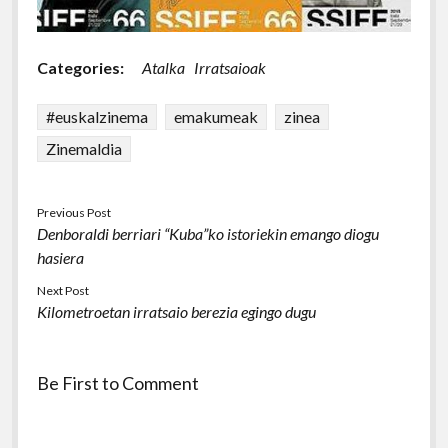
Categories:
Atalka
Irratsaioak
#euskalzinema
emakumeak
zinea
Zinemaldia
Previous Post
Denboraldi berriari “Kuba”ko istoriekin emango diogu
hasiera
Next Post
Kilometroetan irratsaio berezia egingo dugu
Be First to Comment