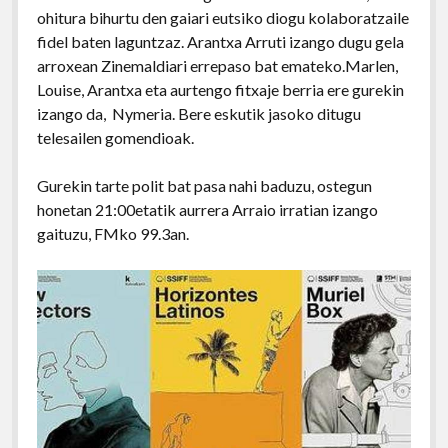
ohitura bihurtu den gaiari eutsiko diogu kolaboratzaile
fidel baten laguntzaz. Arantxa Arruti izango dugu gela
arroxean Zinemaldiari errepaso bat emateko.Marlen,
Louise, Arantxa eta aurtengo fitxaje berria ere gurekin
izango da, Nymeria. Bere eskutik jasoko ditugu
telesailen gomendioak.
Gurekin tarte polit bat pasa nahi baduzu, ostegun
honetan 21:00etatik aurrera Arraio irratian izango
gaituzu, FMko 99.3an.