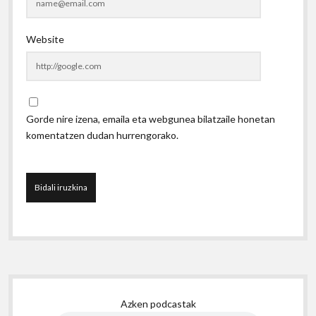
Website
Gorde nire izena, emaila eta webgunea bilatzaile honetan
komentatzen dudan hurrengorako.
Sidebar
Azken podcastak