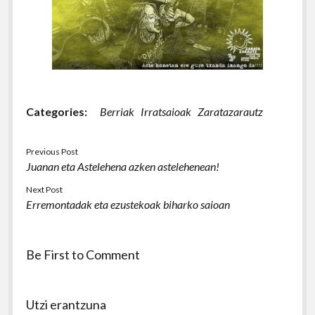
Categories:
Berriak
Irratsaioak
Zaratazarautz
Previous Post
Juanan eta Astelehena azken astelehenean!
Next Post
Erremontadak eta ezustekoak biharko saioan
Be First to Comment
Utzi erantzuna