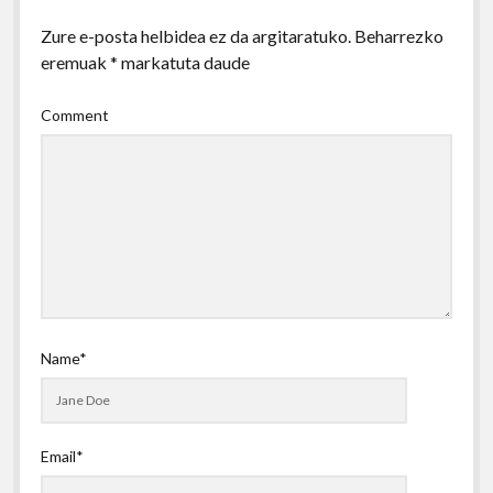
Zure e-posta helbidea ez da argitaratuko.
Beharrezko
eremuak
*
markatuta daude
Comment
Name*
Email*