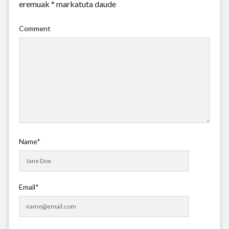
eremuak
*
markatuta daude
Comment
Name*
Email*