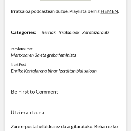
Irratsaioa podcastean duzue. Playlista berriz
HEMEN
.
Categories:
Berriak
Irratsaioak
Zaratazarautz
Previous Post
Martxoaren 3a eta greba feminista
Next Post
Enrike Kortajarena bihar Izerditan blai saioan
Be First to Comment
Utzi erantzuna
Zure e-posta helbidea ez da argitaratuko.
Beharrezko