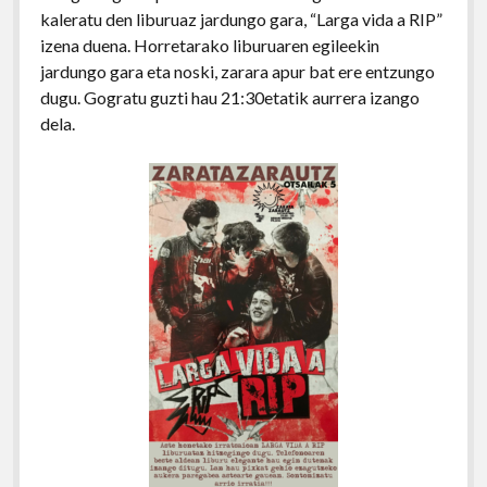
kaleratu den liburuaz jardungo gara, “Larga vida a RIP”
izena duena. Horretarako liburuaren egileekin
jardungo gara eta noski, zarara apur bat ere entzungo
dugu. Gogratu guzti hau 21:30etatik aurrera izango
dela.