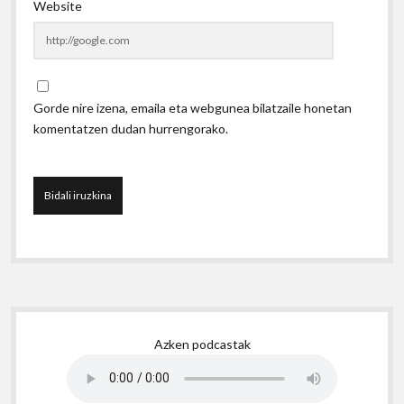
Website
Gorde nire izena, emaila eta webgunea bilatzaile honetan
komentatzen dudan hurrengorako.
Sidebar
Azken podcastak