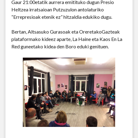
Gaur 21:00etatik aurrera emitituko dugun Presio
Heltzea irratsaioan Putzuzulon antolaturiko
“Errepresioak etenik ez” hitzaldia edukiko dugu.
Bertan, Altsasuko Gurasoak eta OreretakoGazteak
plataformako kideez aparte, La Haine eta Kaos En La
Red guneetako kidea den Boro eduki genituen.