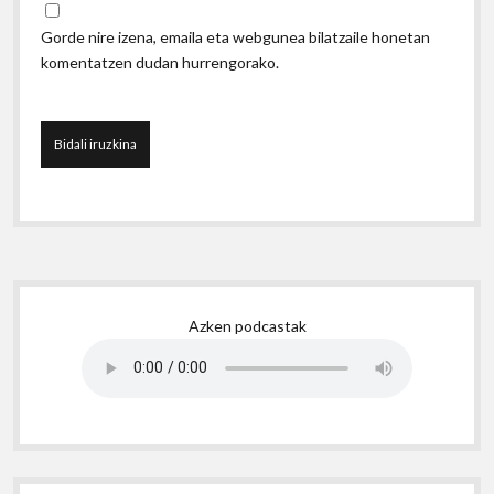
Gorde nire izena, emaila eta webgunea bilatzaile honetan
komentatzen dudan hurrengorako.
Sidebar
Azken podcastak