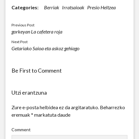
Categories:
Berriak
Irratsaioak
Presio Heltzea
Previous Post
gorkeyan La cafetera roja
Next Post
Getariako Saioa eta askoz gehiago
Be First to Comment
Utzi erantzuna
Zure e-posta helbidea ez da argitaratuko.
Beharrezko
eremuak
*
markatuta daude
Comment