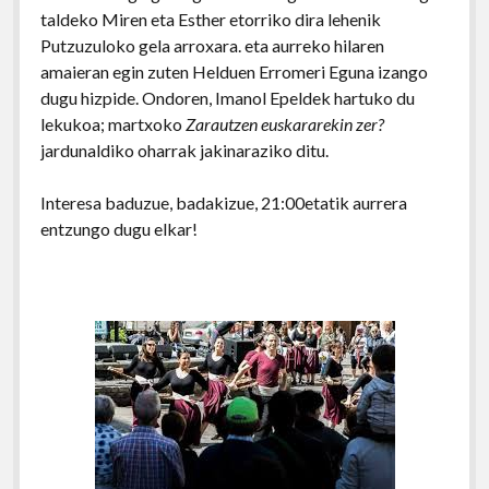
taldeko Miren eta Esther etorriko dira lehenik
Putzuzuloko gela arroxara. eta aurreko hilaren
amaieran egin zuten Helduen Erromeri Eguna izango
dugu hizpide. Ondoren, Imanol Epeldek hartuko du
lekukoa; martxoko
Zarautzen euskararekin zer?
jardunaldiko oharrak jakinaraziko ditu.
Interesa baduzue, badakizue, 21:00etatik aurrera
entzungo dugu elkar!