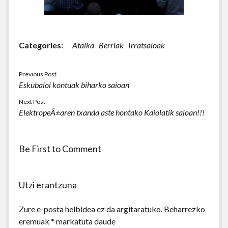
Categories:
Atalka
Berriak
Irratsaioak
Previous Post
Eskubaloi kontuak biharko saioan
Next Post
ElektropeÃ±aren txanda aste hontako Kaiolatik saioan!!!
Be First to Comment
Utzi erantzuna
Zure e-posta helbidea ez da argitaratuko.
Beharrezko
eremuak
*
markatuta daude