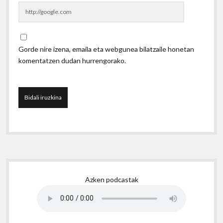
Gorde nire izena, emaila eta webgunea bilatzaile honetan
komentatzen dudan hurrengorako.
Sidebar
Azken podcastak